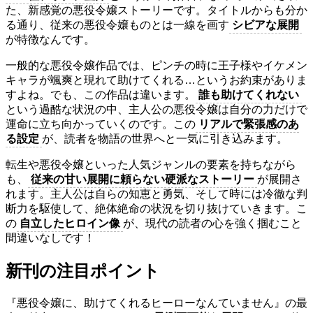
た、新感覚の悪役令嬢ストーリーです。タイトルからも分か
る通り、従来の悪役令嬢ものとは一線を画す
シビアな展開
が特徴なんです。
一般的な悪役令嬢作品では、ピンチの時に王子様やイケメン
キャラが颯爽と現れて助けてくれる…というお約束がありま
すよね。でも、この作品は違います。
誰も助けてくれない
という過酷な状況の中、主人公の悪役令嬢は自分の力だけで
運命に立ち向かっていくのです。この
リアルで緊張感のあ
る設定
が、読者を物語の世界へと一気に引き込みます。
転生や悪役令嬢といった人気ジャンルの要素を持ちながら
も、
従来の甘い展開に頼らない硬派なストーリー
が展開さ
れます。主人公は自らの知恵と勇気、そして時には冷徹な判
断力を駆使して、絶体絶命の状況を切り抜けていきます。こ
の
自立したヒロイン像
が、現代の読者の心を強く掴むこと
間違いなしです！
新刊の注目ポイント
『悪役令嬢に、助けてくれるヒーローなんていません』の最