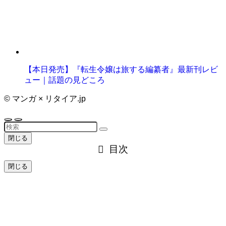
【本日発売】『転生令嬢は旅する編纂者』最新刊レビ
ュー｜話題の見どころ
©
マンガ × リタイア.jp
閉じる
目次
閉じる