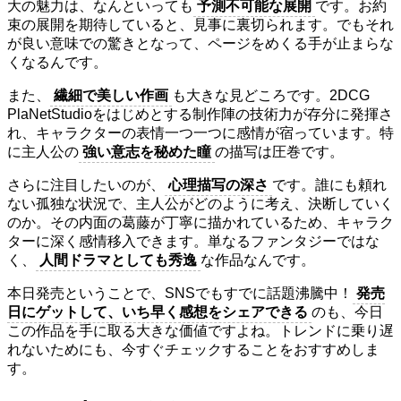
大の魅力は、なんといっても
予測不可能な展開
です。お約
束の展開を期待していると、見事に裏切られます。でもそれ
が良い意味での驚きとなって、ページをめくる手が止まらな
くなるんです。
また、
繊細で美しい作画
も大きな見どころです。2DCG
PlaNetStudioをはじめとする制作陣の技術力が存分に発揮さ
れ、キャラクターの表情一つ一つに感情が宿っています。特
に主人公の
強い意志を秘めた瞳
の描写は圧巻です。
さらに注目したいのが、
心理描写の深さ
です。誰にも頼れ
ない孤独な状況で、主人公がどのように考え、決断していく
のか。その内面の葛藤が丁寧に描かれているため、キャラク
ターに深く感情移入できます。単なるファンタジーではな
く、
人間ドラマとしても秀逸
な作品なんです。
本日発売ということで、SNSでもすでに話題沸騰中！
発売
日にゲットして、いち早く感想をシェアできる
のも、今日
この作品を手に取る大きな価値ですよね。トレンドに乗り遅
れないためにも、今すぐチェックすることをおすすめしま
す。