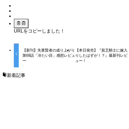
URLをコピーしました！
【新刊】失業賢者の成り上がり
【本日発売】『貧乏騎士に嫁入
第69話「冷たい目」感想レビュ
りしたはずが！？』最新刊レビ
ー
ュー！
新着記事