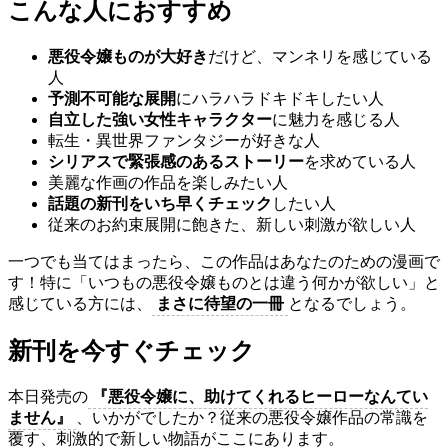
こんな人におすすめ
悪役令嬢ものが大好き
だけど、マンネリを感じている
人
予測不可能な展開
にハラハラドキドキしたい人
自立した強い女性キャラクター
に魅力を感じる人
転生・異世界ファンタジーが好きな人
シリアスで緊張感のあるストーリー
を求めている人
美麗な作画の作品を楽しみたい人
話題の新刊をいち早くチェック
したい人
従来のお約束展開に飽きた、新しい刺激が欲しい人
一つでも当てはまったら、この作品はあなたのための漫画で
す！特に「いつもの悪役令嬢ものとは違う何かが欲しい」と
感じている方には、
まさに待望の一冊
となるでしょう。
新刊を今すぐチェック
本日発売の
『悪役令嬢に、助けてくれるヒーローなんてい
ません』
、いかがでしたか？従来の悪役令嬢作品の常識を
覆す、刺激的で新しい物語がここにあります。