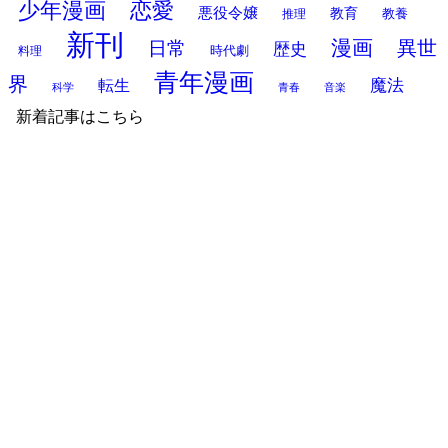
少年漫画
恋愛
悪役令嬢
教育
推理
教養
新刊
漫画
異世
日常
歴史
時代劇
料理
青年漫画
界
魔法
転生
科学
青春
音楽
新着記事はこちら