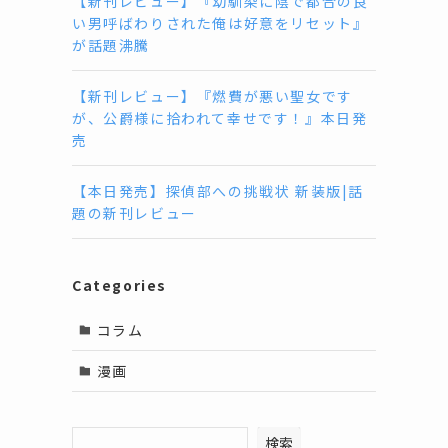
【新刊レビュー】『幼馴染に陰で都合の良
い男呼ばわりされた俺は好意をリセット』
が話題沸騰
【新刊レビュー】『燃費が悪い聖女です
が、公爵様に拾われて幸せです！』本日発
売
【本日発売】探偵部への挑戦状 新装版|話
題の新刊レビュー
Categories
コラム
漫画
検索