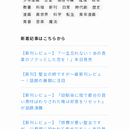
教養
料理
新刊
日常
時代劇
歴史
漫画
異世界
科学
転生
青年漫画
青春
音楽
魔法
新着記事はこちらから
【新刊レビュー】『一生忘れない！あの真
夏のゾクっとした恋を！』本日発売
【新刊】聖女の姉ですが〜最新刊レビュ
ー！話題の展開に注目
【新刊レビュー】『幼馴染に陰で都合の良
い男呼ばわりされた俺は好意をリセット』
が話題沸騰
【新刊レビュー】『燃費が悪い聖女です
が、公爵様に拾われて幸せです！』本日発