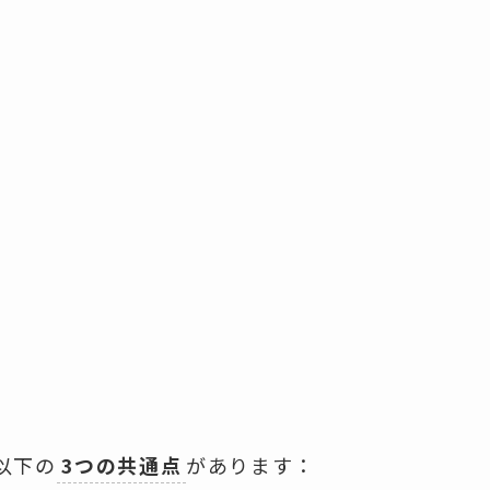
以下の
3つの共通点
があります：