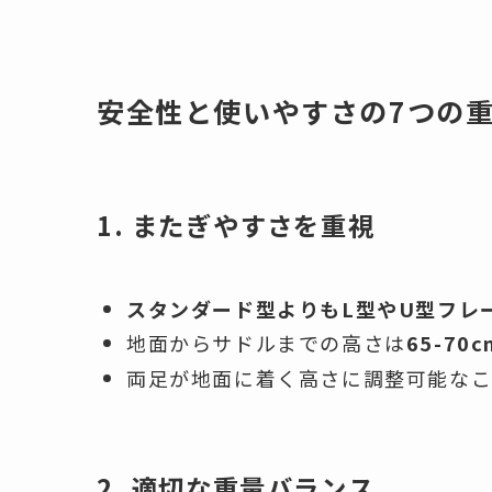
安全性と使いやすさの7つの
1. またぎやすさを重視
スタンダード型よりもL型やU型フレ
地面からサドルまでの高さは
65-70
両足が地面に着く高さに調整可能な
2. 適切な重量バランス