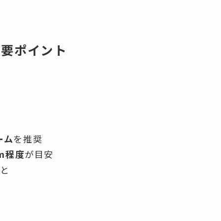
重要ポイント
ーム
を推奨
cm程度
が目安
こと