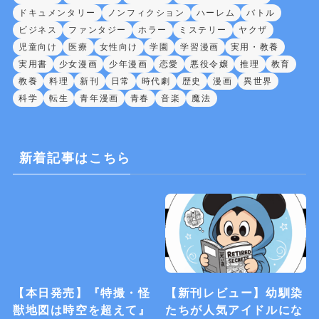
ドキュメンタリー
ノンフィクション
ハーレム
バトル
ビジネス
ファンタジー
ホラー
ミステリー
ヤクザ
児童向け
医療
女性向け
学園
学習漫画
実用・教養
実用書
少女漫画
少年漫画
恋愛
悪役令嬢
推理
教育
教養
料理
新刊
日常
時代劇
歴史
漫画
異世界
科学
転生
青年漫画
青春
音楽
魔法
新着記事はこちら
【本日発売】『特撮・怪
【新刊レビュー】幼馴染
獣地図は時空を超えて』
たちが人気アイドルにな