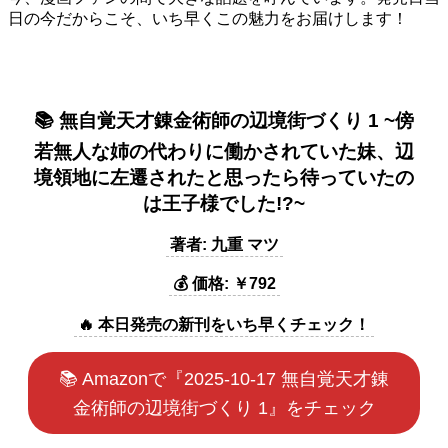
日の今だからこそ、いち早くこの魅力をお届けします！
📚 無自覚天才錬金術師の辺境街づくり 1 ~傍
若無人な姉の代わりに働かされていた妹、辺
境領地に左遷されたと思ったら待っていたの
は王子様でした!?~
著者: 九重 マツ
💰 価格: ￥792
🔥 本日発売の新刊をいち早くチェック！
📚 Amazonで『2025-10-17 無自覚天才錬
金術師の辺境街づくり 1』をチェック