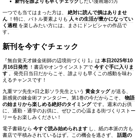
新刊を誰よりも早くチェック
したい漫画通の方
一つでも当てはまった方は、
絶対に読んで損はありませ
ん
！特に、バトル要素よりも
人々の生活が豊かになってい
く過程
を楽しみたい方には、まさにドンピシャの作品で
す。
新刊を今すぐチェック
『無自覚天才錬金術師の辺境街づくり 1』は
本日2025年10
月16日発売
！書店やオンラインストアで
今すぐ手に入りま
す
。発売日当日だからこそ、誰よりも早くこの感動を味わ
えるチャンスです！
九重マツ先生×日之影ソラ先生という
黄金タッグ
が送る、
新感覚の錬金術ファンタジー。第1巻の今だからこそ、
物語
の始まりから楽しめる絶好のタイミング
です。週末のお供
に、通勤・通学のお供に、ぜひこの心温まる街づくりストー
リーをお楽しみください！
電子書籍なら
今すぐ読み始められます
し、紙の本派の方も
書店で平積みされているはず。この機会を逃さず、
話題の