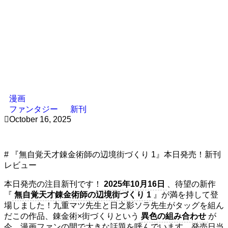
漫画
ファンタジー
新刊
October 16, 2025
# 『無自覚天才錬金術師の辺境街づくり 1』本日発売！新刊
レビュー
本日発売の注目新刊です！
2025年10月16日
、待望の新作
『
無自覚天才錬金術師の辺境街づくり 1
』が満を持して登
場しました！九重マツ先生と日之影ソラ先生がタッグを組ん
だこの作品、錬金術×街づくりという
異色の組み合わせ
が
今、漫画ファンの間で大きな話題を呼んでいます。発売日当