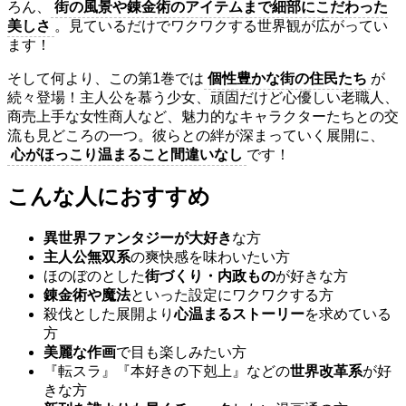
ろん、
街の風景や錬金術のアイテムまで細部にこだわった
美しさ
。見ているだけでワクワクする世界観が広がってい
ます！
そして何より、この第1巻では
個性豊かな街の住民たち
が
続々登場！主人公を慕う少女、頑固だけど心優しい老職人、
商売上手な女性商人など、魅力的なキャラクターたちとの交
流も見どころの一つ。彼らとの絆が深まっていく展開に、
心がほっこり温まること間違いなし
です！
こんな人におすすめ
異世界ファンタジーが大好き
な方
主人公無双系
の爽快感を味わいたい方
ほのぼのとした
街づくり・内政もの
が好きな方
錬金術や魔法
といった設定にワクワクする方
殺伐とした展開より
心温まるストーリー
を求めている
方
美麗な作画
で目も楽しみたい方
『転スラ』『本好きの下剋上』などの
世界改革系
が好
きな方