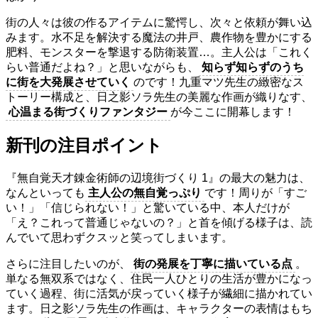
街の人々は彼の作るアイテムに驚愕し、次々と依頼が舞い込
みます。水不足を解決する魔法の井戸、農作物を豊かにする
肥料、モンスターを撃退する防衛装置…。主人公は「これく
らい普通だよね？」と思いながらも、
知らず知らずのうち
に街を大発展させていく
のです！九重マツ先生の緻密なス
トーリー構成と、日之影ソラ先生の美麗な作画が織りなす、
心温まる街づくりファンタジー
が今ここに開幕します！
新刊の注目ポイント
『無自覚天才錬金術師の辺境街づくり 1』の最大の魅力は、
なんといっても
主人公の無自覚っぷり
です！周りが「すご
い！」「信じられない！」と驚いている中、本人だけが
「え？これって普通じゃないの？」と首を傾げる様子は、読
んでいて思わずクスッと笑ってしまいます。
さらに注目したいのが、
街の発展を丁寧に描いている点
。
単なる無双系ではなく、住民一人ひとりの生活が豊かになっ
ていく過程、街に活気が戻っていく様子が繊細に描かれてい
ます。日之影ソラ先生の作画は、キャラクターの表情はもち