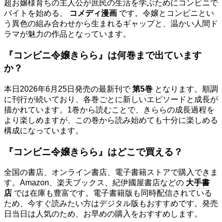
超お嬢様育ちの主人公が庶民の生活を学ぶためにコンビニで
バイトを始める、
コメディ漫画
です。令嬢とコンビニとい
う異色の組み合わせから生まれるギャップと、温かい人間ド
ラマが魅力の作品となっています。
『コンビニ令嬢きらら』は何巻まで出ています
か？
本日2026年6月25日発売の最新刊で
第5巻
となります。順調
に刊行が続いており、各巻ごとに新しいエピソードと成長が
描かれています。1巻から読むことで、きららの成長過程を
より楽しめますが、この巻から読み始めても十分に楽しめる
構成になっています。
『コンビニ令嬢きらら』はどこで買える？
全国の書店、オンライン書店、電子書籍ストアで購入できま
す。Amazon、楽天ブックス、紀伊國屋書店などの
大手書
店
では在庫も豊富です。電子書籍版も同時配信されている
ため、今すぐ読みたい方はデジタル版もおすすめです。発売
日当日は人気のため、お早めの購入をおすすめします。