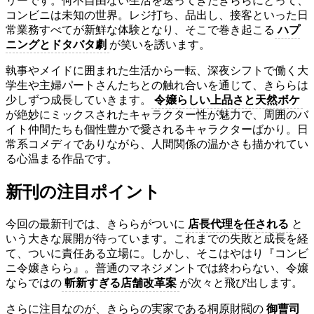
リーです。何不自由ない生活を送ってきたきららにとって、
コンビニは未知の世界。レジ打ち、品出し、接客といった日
常業務すべてが新鮮な体験となり、そこで巻き起こる
ハプ
ニングとドタバタ劇
が笑いを誘います。
執事やメイドに囲まれた生活から一転、深夜シフトで働く大
学生や主婦パートさんたちとの触れ合いを通じて、きららは
少しずつ成長していきます。
令嬢らしい上品さと天然ボケ
が絶妙にミックスされたキャラクター性が魅力で、周囲のバ
イト仲間たちも個性豊かで愛されるキャラクターばかり。日
常系コメディでありながら、人間関係の温かさも描かれてい
る心温まる作品です。
新刊の注目ポイント
今回の最新刊では、きららがついに
店長代理を任される
と
いう大きな展開が待っています。これまでの失敗と成長を経
て、ついに責任ある立場に。しかし、そこはやはり『コンビ
ニ令嬢きらら』。普通のマネジメントでは終わらない、令嬢
ならではの
斬新すぎる店舗改革案
が次々と飛び出します。
さらに注目なのが、きららの実家である桐原財閥の
御曹司