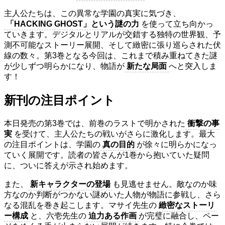
主人公たちは、この異常な学園の真実に気づき、
「HACKING GHOST」という謎の力
を使って立ち向かっ
ていきます。デジタルとリアルが交錯する独特の世界観、予
測不可能なストーリー展開、そして緻密に張り巡らされた伏
線の数々。第3巻となる今回は、これまで積み重ねてきた謎
が少しずつ明らかになり、物語が
新たな局面
へと突入しま
す！
新刊の注目ポイント
本日発売の第3巻では、前巻のラストで明かされた
衝撃の事
実
を受けて、主人公たちの戦いがさらに激化します。最大
の注目ポイントは、学園の
真の目的
が徐々に明らかになっ
ていく展開です。読者の皆さんが1巻から抱いていた疑問
に、ついに答えが示され始めます。
また、
新キャラクターの登場
も見逃せません。敵なのか味
方なのか判断がつかない謎めいた人物が物語に参戦し、さら
なる混乱を巻き起こします。マサイ先生の
緻密なストーリ
ー構成
と、六壱先生の
迫力ある作画
が完璧に融合し、ペー