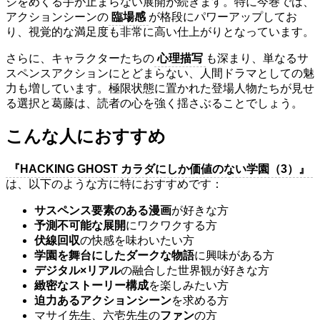
ジをめくる手が止まらない展開が続きます。特に今巻では、
アクションシーンの
臨場感
が格段にパワーアップしてお
り、視覚的な満足度も非常に高い仕上がりとなっています。
さらに、キャラクターたちの
心理描写
も深まり、単なるサ
スペンスアクションにとどまらない、人間ドラマとしての魅
力も増しています。極限状態に置かれた登場人物たちが見せ
る選択と葛藤は、読者の心を強く揺さぶることでしょう。
こんな人におすすめ
『HACKING GHOST カラダにしか価値のない学園（3）』
は、以下のような方に特におすすめです：
サスペンス要素のある漫画
が好きな方
予測不可能な展開
にワクワクする方
伏線回収
の快感を味わいたい方
学園を舞台にしたダークな物語
に興味がある方
デジタル×リアル
の融合した世界観が好きな方
緻密なストーリー構成
を楽しみたい方
迫力あるアクションシーン
を求める方
マサイ先生、六壱先生の
ファン
の方