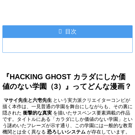
目次
『HACKING GHOST カラダにしか価
値のない学園（3）』ってどんな漫画？
マサイ先生と六壱先生
という実力派クリエイターコンビが
描く本作は、一見普通の学園を舞台にしながらも、その裏に
隠された
衝撃的な真実
を描いたサスペンス要素満載の作品
です。タイトルにある「カラダにしか価値のない学園」とい
う謎めいたフレーズが示す通り、この学園には一般的な教育
機関とは全く異なる
恐ろしいシステム
が存在しています。