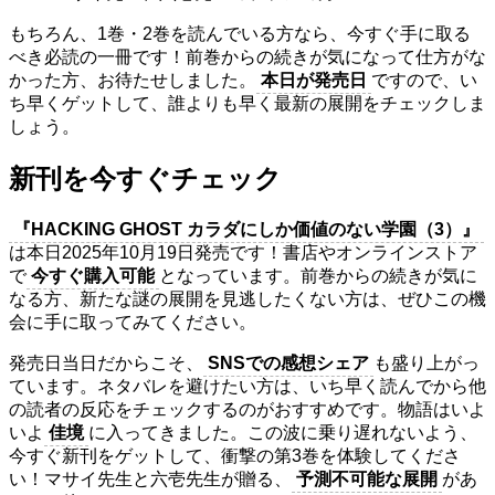
もちろん、1巻・2巻を読んでいる方なら、今すぐ手に取る
べき必読の一冊です！前巻からの続きが気になって仕方がな
かった方、お待たせしました。
本日が発売日
ですので、い
ち早くゲットして、誰よりも早く最新の展開をチェックしま
しょう。
新刊を今すぐチェック
『HACKING GHOST カラダにしか価値のない学園（3）』
は本日2025年10月19日発売です！書店やオンラインストア
で
今すぐ購入可能
となっています。前巻からの続きが気に
なる方、新たな謎の展開を見逃したくない方は、ぜひこの機
会に手に取ってみてください。
発売日当日だからこそ、
SNSでの感想シェア
も盛り上がっ
ています。ネタバレを避けたい方は、いち早く読んでから他
の読者の反応をチェックするのがおすすめです。物語はいよ
いよ
佳境
に入ってきました。この波に乗り遅れないよう、
今すぐ新刊をゲットして、衝撃の第3巻を体験してくださ
い！マサイ先生と六壱先生が贈る、
予測不可能な展開
があ