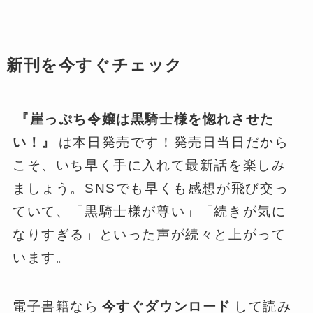
新刊を今すぐチェック
『崖っぷち令嬢は黒騎士様を惚れさせた
い！』
は本日発売です！発売日当日だから
こそ、いち早く手に入れて最新話を楽しみ
ましょう。SNSでも早くも感想が飛び交っ
ていて、「黒騎士様が尊い」「続きが気に
なりすぎる」といった声が続々と上がって
います。
電子書籍なら
今すぐダウンロード
して読み