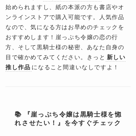
始められますし、紙の本派の方も書店やオ
ンラインストアで購入可能です。人気作品
なので、気になる方はお早めのチェックを
おすすめします！崖っぷち令嬢の恋の行
方、そして黒騎士様の秘密、あなた自身の
目で確かめてみてください。きっと
新しい
推し作品
になること間違いなしですよ！
📚 『崖っぷち令嬢は黒騎士様を惚
れさせたい！』を今すぐチェック