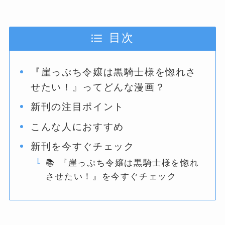
目次
『崖っぷち令嬢は黒騎士様を惚れさ
せたい！』ってどんな漫画？
新刊の注目ポイント
こんな人におすすめ
新刊を今すぐチェック
📚 『崖っぷち令嬢は黒騎士様を惚れ
させたい！』を今すぐチェック