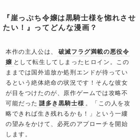
『崖っぷち令嬢は黒騎士様を惚れさせ
たい！』ってどんな漫画？
本作の主人公は、
破滅フラグ満載の悪役令
嬢
として転生してしまったヒロイン。この
ままでは国外追放か処刑エンドが待ってい
るという絶体絶命の状況です！そんな彼女
が目をつけたのが、原作ゲームでは攻略不
可能だった
謎多き黒騎士様
。「この人を攻
略できれば生き残れるかも！」という一縷
の望みをかけて、必死のアプローチを開始
します。