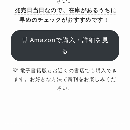
さい。
発売日当日なので、在庫があるうちに
早めのチェックがおすすめです！
🛒 Amazonで購入・詳細を見
る
💡 電子書籍版もお近くの書店でも購入でき
ます。お好きな方法で新刊をお楽しみくだ
さい。