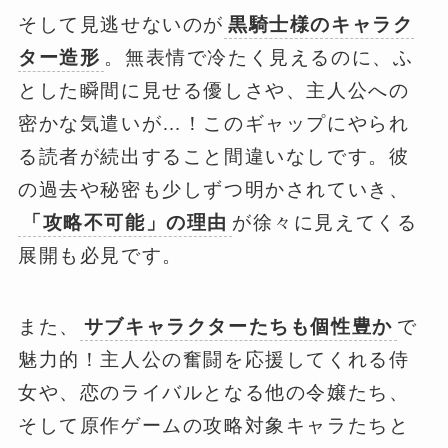
そして見逃せないのが
黒騎士様のキャラク
ター造形
。無表情で冷たく見えるのに、ふ
とした瞬間に見せる優しさや、主人公への
密かな気遣いが…！このギャップにやられ
る読者が続出すること間違いなしです。彼
の過去や秘密も少しずつ明かされていき、
「攻略不可能」の理由
が徐々に見えてくる
展開も必見です。
また、
サブキャラクターたちも個性豊か
で
魅力的！主人公の奮闘を応援してくれる侍
女や、恋のライバルとなる他の令嬢たち、
そして原作ゲームの攻略対象キャラたちと