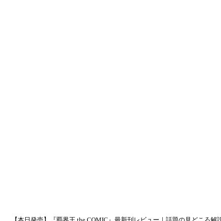
【本日発売】『覇界王 the COMIC』最新刊レビュー｜話題の見どころ解