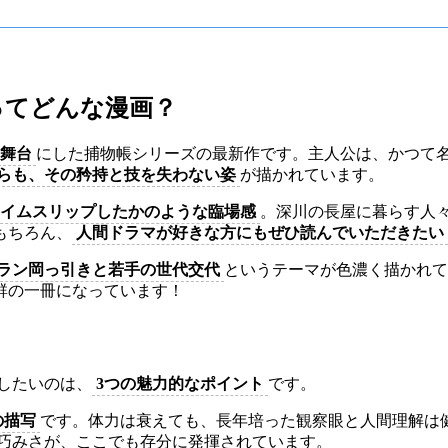
ってどんな漫画？
舞台
にした捕物帳シリーズの最新作です。主人公は、かつて
らも、その矜持と技を失わない姿
が描かれています。
イムスリップしたかのような臨場感
。深川の長屋に暮らす人
もちろん、
人間ドラマが好きな方にもぜひ読んでいただきたい
ラン岡っ引きと若手の世代交代
というテーマが色濃く描かれて
群の一冊になっています！
したいのは、
3つの魅力的なポイント
です。
の描写
です。体力は衰えても、長年培った観察眼と人間理解は
の巧みさが、ここでも存分に発揮されています。