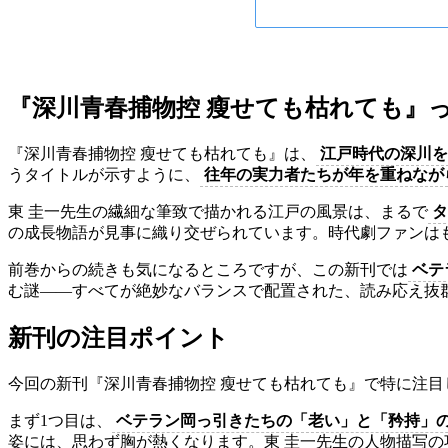
『深川青春捕物控 瘦せても枯れても』
『深川青春捕物控 瘦せても枯れても』は、
江戸時代の深川を
うタイトルが示すように、
往年の実力者たちが年を重ねなが
東 圭一先生の繊細な筆致で描かれる江戸の風景は、まるで
タ
の成長物語が見事に織り交ぜられています。時代劇ファンは
前巻からの続きも気になるところですが、この新刊では
ベテ
む謎——すべてが絶妙なバランスで配置された、読み応え抜
新刊の注目ポイント
今回の新刊『深川青春捕物控 瘦せても枯れても』で特に注目
まず1つ目は、
ベテラン岡っ引きたちの「老い」と「矜持」
姿には、思わず胸が熱くなります。東 圭一先生の人物描写