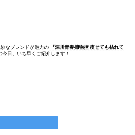
絶妙なブレンドが魅力の
『深川青春捕物控 瘦せても枯れて
の今日、いち早くご紹介します！