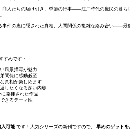
、商人たちの駆け引き、季節の行事——江戸時代の庶民の暮ら
。
る事件の裏に隠された真相、人間関係の複雑な絡み合い——最
すすめです：
い風景描写が魅力
弟関係に感動必至
な真相が楽しめます
返したくなる深い内容
分に発揮された作品
感できるテーマ性
購入可能
です！人気シリーズの新刊ですので、
早めのゲットを