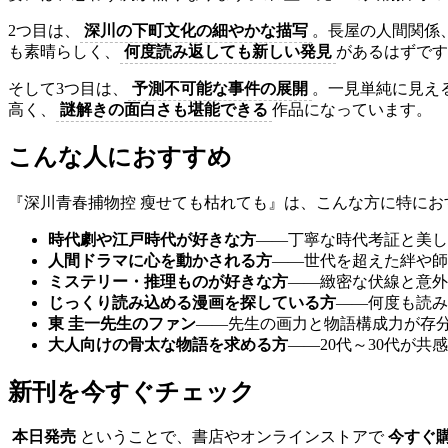
2つ目は、
深川の下町文化の細やかな描写
。長屋の人間関係
も素晴らしく、
何度読み返しても新しい発見
があるはずです
そして3つ目は、
予測不可能な事件の展開
。一見単純に見え
高く、
謎解きの面白さも堪能できる
作品になっています。
こんな人におすすめ
『深川青春捕物控 瘦せても枯れても』は、こんな方に特にお
時代劇や江戸時代が好きな方
——丁寧な時代考証と美し
人間ドラマに心を動かされる方
——世代を超えた絆や師
ミステリー・推理ものが好きな方
——緻密な伏線と意外
じっくり読み込める漫画を探している方
——何度も読み
東 圭一先生のファン
——先生の画力と物語構成力が存
大人向けの骨太な物語を求める方
——20代～30代が共
新刊を今すぐチェック
本日発売
ということで、書店やオンラインストアで
今すぐ