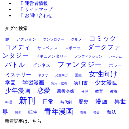
運営者情報
サイトマップ
お問い合わせ
タグで検索！
コミック
アクション
グルメ
SF
アンソロジー
ダークファ
コメディ
サスペンス
スポーツ
ンタジー
ドキュメンタリー
ノンフィクション
ハーレム
ファンタジー
バトル
ビジネス
ホラー
女性向け
ミステリー
ヤクザ
医療
児童向け
少女漫画
学習漫画
学園
実用書
実用・教養
少年漫画
恋愛
悪役令嬢
教育
推理
教養
新刊
漫画
異世
日常
歴史
時代劇
料理
青年漫画
界
魔法
転生
科学
青春
音楽
新着記事はこちら