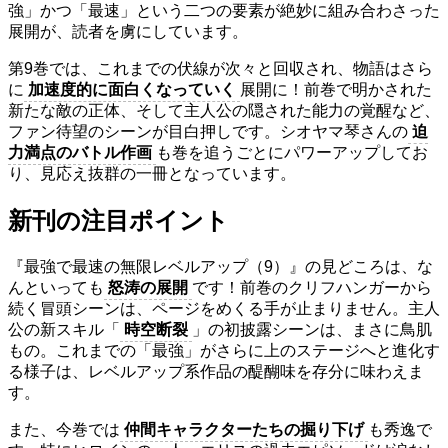
強」かつ「最速」という二つの要素が絶妙に組み合わさった
展開が、読者を虜にしています。
第9巻では、これまでの伏線が次々と回収され、物語はさら
に
加速度的に面白くなっていく
展開に！前巻で明かされた
新たな敵の正体、そして主人公の隠された能力の覚醒など、
ファン待望のシーンが目白押しです。シオヤマ琴さんの
迫
力満点のバトル作画
も巻を追うごとにパワーアップしてお
り、見応え抜群の一冊となっています。
新刊の注目ポイント
『最強で最速の無限レベルアップ（9）』の見どころは、な
んといっても
怒涛の展開
です！前巻のクリフハンガーから
続く冒頭シーンは、ページをめくる手が止まりません。主人
公の新スキル「
時空断裂
」の初披露シーンは、まさに鳥肌
もの。これまでの「最強」がさらに上のステージへと進化す
る様子は、レベルアップ系作品の醍醐味を存分に味わえま
す。
また、今巻では
仲間キャラクターたちの掘り下げ
も秀逸で