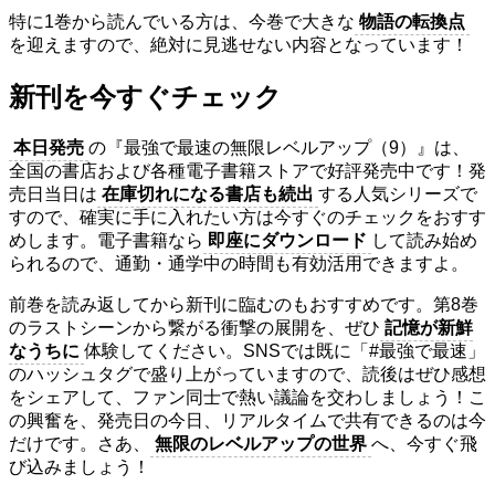
特に1巻から読んでいる方は、今巻で大きな
物語の転換点
を迎えますので、絶対に見逃せない内容となっています！
新刊を今すぐチェック
本日発売
の『最強で最速の無限レベルアップ（9）』は、
全国の書店および各種電子書籍ストアで好評発売中です！発
売日当日は
在庫切れになる書店も続出
する人気シリーズで
すので、確実に手に入れたい方は今すぐのチェックをおすす
めします。電子書籍なら
即座にダウンロード
して読み始め
られるので、通勤・通学中の時間も有効活用できますよ。
前巻を読み返してから新刊に臨むのもおすすめです。第8巻
のラストシーンから繋がる衝撃の展開を、ぜひ
記憶が新鮮
なうちに
体験してください。SNSでは既に「#最強で最速」
のハッシュタグで盛り上がっていますので、読後はぜひ感想
をシェアして、ファン同士で熱い議論を交わしましょう！こ
の興奮を、発売日の今日、リアルタイムで共有できるのは今
だけです。さあ、
無限のレベルアップの世界
へ、今すぐ飛
び込みましょう！