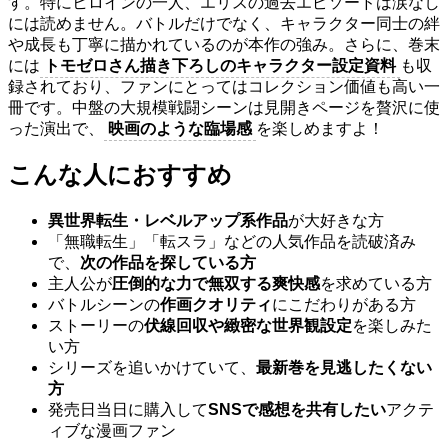
す。特にヒロインの一人、エリスの過去エピソードは涙なし
には読めません。バトルだけでなく、キャラクター同士の絆
や成長も丁寧に描かれているのが本作の強み。さらに、巻末
には
トモゼロさん描き下ろしのキャラクター設定資料
も収
録されており、ファンにとってはコレクション価値も高い一
冊です。中盤の大規模戦闘シーンは見開きページを贅沢に使
った演出で、
映画のような臨場感
を楽しめますよ！
こんな人におすすめ
異世界転生・レベルアップ系作品
が大好きな方
「無職転生」「転スラ」などの人気作品を読破済み
で、
次の作品を探している方
主人公が
圧倒的な力で無双する爽快感
を求めている方
バトルシーンの
作画クオリティ
にこだわりがある方
ストーリーの
伏線回収や緻密な世界観設定
を楽しみた
い方
シリーズを追いかけていて、
最新巻を見逃したくない
方
発売日当日に購入して
SNSで感想を共有したい
アクテ
ィブな漫画ファン