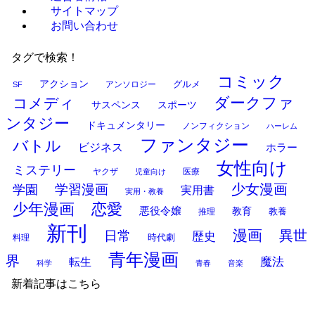
サイトマップ
お問い合わせ
タグで検索！
コミック
アクション
グルメ
アンソロジー
SF
ダークファ
コメディ
サスペンス
スポーツ
ンタジー
ドキュメンタリー
ノンフィクション
ハーレム
ファンタジー
バトル
ビジネス
ホラー
女性向け
ミステリー
ヤクザ
医療
児童向け
少女漫画
学習漫画
学園
実用書
実用・教養
少年漫画
恋愛
悪役令嬢
教育
推理
教養
新刊
漫画
異世
日常
歴史
時代劇
料理
青年漫画
界
魔法
転生
科学
青春
音楽
新着記事はこちら