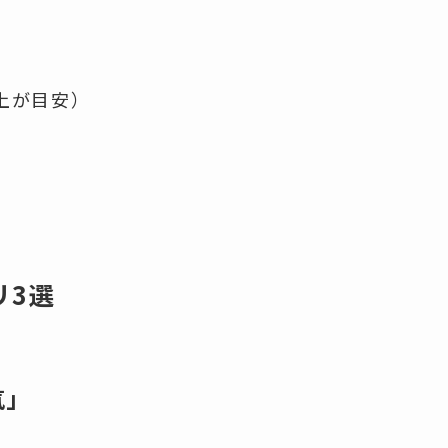
上が目安）
リ3選
気」