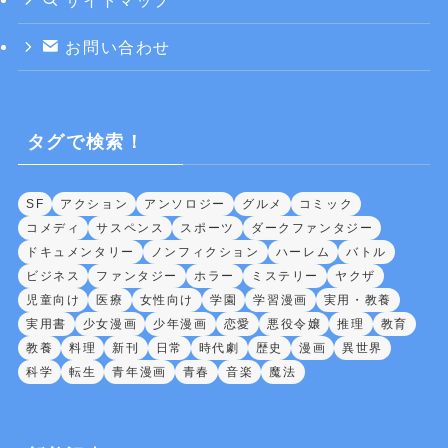
お問い合わせ
タグで検索！
SF
アクション
アンソロジー
グルメ
コミック
コメディ
サスペンス
スポーツ
ダークファンタジー
ドキュメンタリー
ノンフィクション
ハーレム
バトル
ビジネス
ファンタジー
ホラー
ミステリー
ヤクザ
児童向け
医療
女性向け
学園
学習漫画
実用・教養
実用書
少女漫画
少年漫画
恋愛
悪役令嬢
推理
教育
教養
料理
新刊
日常
時代劇
歴史
漫画
異世界
科学
転生
青年漫画
青春
音楽
魔法