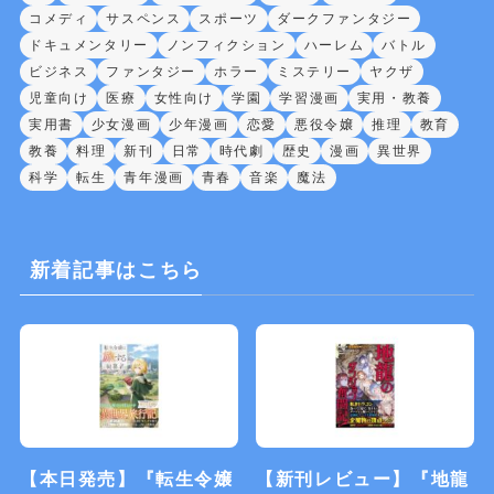
コメディ
サスペンス
スポーツ
ダークファンタジー
ドキュメンタリー
ノンフィクション
ハーレム
バトル
ビジネス
ファンタジー
ホラー
ミステリー
ヤクザ
児童向け
医療
女性向け
学園
学習漫画
実用・教養
実用書
少女漫画
少年漫画
恋愛
悪役令嬢
推理
教育
教養
料理
新刊
日常
時代劇
歴史
漫画
異世界
科学
転生
青年漫画
青春
音楽
魔法
新着記事はこちら
【本日発売】『転生令嬢
【新刊レビュー】『地龍