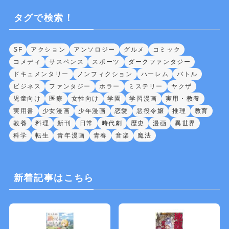
タグで検索！
SF
アクション
アンソロジー
グルメ
コミック
コメディ
サスペンス
スポーツ
ダークファンタジー
ドキュメンタリー
ノンフィクション
ハーレム
バトル
ビジネス
ファンタジー
ホラー
ミステリー
ヤクザ
児童向け
医療
女性向け
学園
学習漫画
実用・教養
実用書
少女漫画
少年漫画
恋愛
悪役令嬢
推理
教育
教養
料理
新刊
日常
時代劇
歴史
漫画
異世界
科学
転生
青年漫画
青春
音楽
魔法
新着記事はこちら