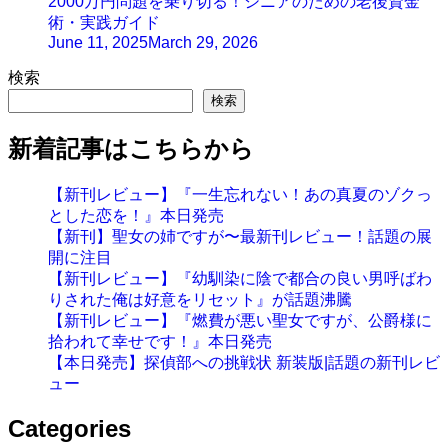
2000万円問題を乗り切る！シニアのための老後資金
術・実践ガイド
June 11, 2025
March 29, 2026
検索
検索
新着記事はこちらから
【新刊レビュー】『一生忘れない！あの真夏のゾクっ
とした恋を！』本日発売
【新刊】聖女の姉ですが〜最新刊レビュー！話題の展
開に注目
【新刊レビュー】『幼馴染に陰で都合の良い男呼ばわ
りされた俺は好意をリセット』が話題沸騰
【新刊レビュー】『燃費が悪い聖女ですが、公爵様に
拾われて幸せです！』本日発売
【本日発売】探偵部への挑戦状 新装版|話題の新刊レビ
ュー
Categories