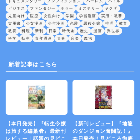
ドキュメンタリー
ノンフィクション
ハーレム
バトル
ビジネス
ファンタジー
ホラー
ミステリー
ヤクザ
児童向け
医療
女性向け
学園
学習漫画
実用・教養
実用書
少女漫画
少年漫画
恋愛
悪役令嬢
推理
教育
教養
料理
新刊
日常
時代劇
歴史
漫画
異世界
科学
転生
青年漫画
青春
音楽
魔法
新着記事はこちら
【本日発売】『転生令嬢
【新刊レビュー】『地龍
は旅する編纂者』最新刊
のダンジョン奮闘記！』
レビュー｜話題の見どこ
本日発売！見どころ徹底