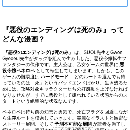
『悪役のエンディングは死のみ』って
どんな漫画？
『悪役のエンディングは死のみ』
は、SUOL先生とGwon
Gyeoeul先生がタッグを組んで生み出した、悪役令嬢転生フ
ァンタジーの傑作です。主人公は、乙女ゲームの世界に
悪
役令嬢ペネロペ
として転生してしまいます。しかも、この
ゲームの難易度は
ハードモード
！どのルートを選んでも待
っているのは「死」というバッドエンドばかり。生き残るた
めには、攻略対象キャラクターたちの好感度を上げなければ
なりませんが、すでに悪役として嫌われている状態からのス
タートという絶望的な状況なんです。
ペネロペは持ち前の知恵と勇気で、死亡フラグを回避しなが
ら生存ルートを模索していきます。美麗なイラストと緻密な
ストーリー展開、そして
予測不可能な展開
が読者を魅了し