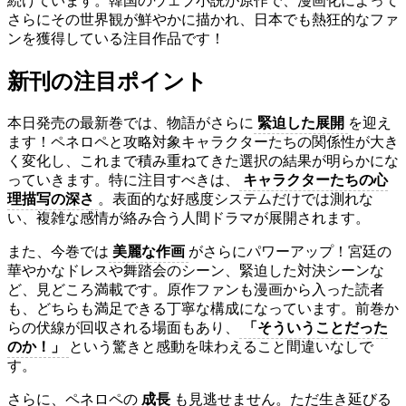
続けています。韓国のウェブ小説が原作で、漫画化によって
さらにその世界観が鮮やかに描かれ、日本でも熱狂的なファ
ンを獲得している注目作品です！
新刊の注目ポイント
本日発売の最新巻では、物語がさらに
緊迫した展開
を迎え
ます！ペネロペと攻略対象キャラクターたちの関係性が大き
く変化し、これまで積み重ねてきた選択の結果が明らかにな
っていきます。特に注目すべきは、
キャラクターたちの心
理描写の深さ
。表面的な好感度システムだけでは測れな
い、複雑な感情が絡み合う人間ドラマが展開されます。
また、今巻では
美麗な作画
がさらにパワーアップ！宮廷の
華やかなドレスや舞踏会のシーン、緊迫した対決シーンな
ど、見どころ満載です。原作ファンも漫画から入った読者
も、どちらも満足できる丁寧な構成になっています。前巻か
らの伏線が回収される場面もあり、
「そういうことだった
のか！」
という驚きと感動を味わえること間違いなしで
す。
さらに、ペネロペの
成長
も見逃せません。ただ生き延びる