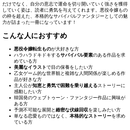
だけでなく、自分の意志で運命を切り開いていく強さを獲得
していく姿は、読者に勇気を与えてくれます。悪役令嬢もの
の枠を超えた、本格的なサバイバルファンタジーとしての魅
力が詰まった一冊になっています！
こんな人におすすめ
悪役令嬢転生もの
が大好きな方
ハラハラドキドキする
サバイバル要素
のある作品を求
めている方
美麗なイラスト
で目の保養をしたい方
乙女ゲーム的な世界観と複雑な人間関係が楽しめる作
品が好きな方
主人公が
知恵と勇気で困難を乗り越える
ストーリーに
感動したい方
韓国発のウェブトゥーン・ファンタジー作品に興味が
ある方
予測不可能な展開と
緻密な伏線回収
を楽しみたい方
単なる恋愛ものではなく、
本格的なストーリー
を求め
ている方