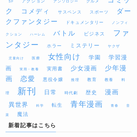
アクション
グルメ
アンソロジー
SF
ク
ダー
コメディ
サスペンス
スポーツ
クファンタジー
ドキュメンタリー
ノンフィ
ファ
バトル
ビジネス
クション
ハーレム
ンタジー
ミステリー
ホラー
ヤクザ
女性向け
学習漫
学園
医療
児童向け
少年漫
少女漫画
画
実用書
実用・教養
画
恋愛
悪役令嬢
教育
推理
教養
料
新刊
漫画
日常
歴史
時代劇
理
青年漫画
異世界
転生
科学
青春
音
魔法
楽
新着記事はこちら