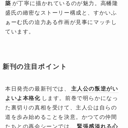
築
が丁寧に描かれているのが魅力。高幡隆
盛氏の緻密なストーリー構成と、すかいふ
ぁーむ氏の迫力ある作画が見事にマッチし
ています。
新刊の注目ポイント
本日発売の最新刊では、
主人公の叛逆がい
よいよ本格化
します。前巻で明らかになっ
た裏切りの真相を受けて、主人公は自らの
道を歩み始めることを決意。かつての仲間
たちとの再会シーンでは、
緊張感溢れる心