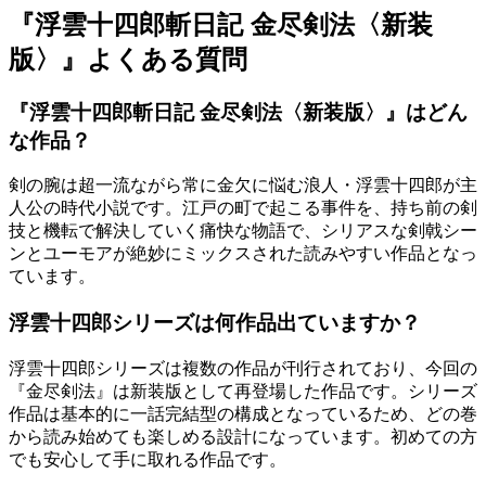
『浮雲十四郎斬日記 金尽剣法〈新装
版〉』よくある質問
『浮雲十四郎斬日記 金尽剣法〈新装版〉』はどん
な作品？
剣の腕は超一流ながら常に金欠に悩む浪人・浮雲十四郎が主
人公の時代小説です。江戸の町で起こる事件を、持ち前の剣
技と機転で解決していく痛快な物語で、シリアスな剣戟シー
ンとユーモアが絶妙にミックスされた読みやすい作品となっ
ています。
浮雲十四郎シリーズは何作品出ていますか？
浮雲十四郎シリーズは複数の作品が刊行されており、今回の
『金尽剣法』は新装版として再登場した作品です。シリーズ
作品は基本的に一話完結型の構成となっているため、どの巻
から読み始めても楽しめる設計になっています。初めての方
でも安心して手に取れる作品です。