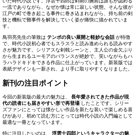
いた時代小説です。浮雲十四郎は剣術の腕前は誰もが認める
一流でありながら、なぜか懐は常に寂しい状態。そんな彼が
江戸の町で巻き起こる事件に巻き込まれながら、持ち前の剣
技と機転で難事件を解決していく姿が痛快に描かれていま
す。
鳥羽亮先生の筆致は
テンポの良い展開と軽妙な会話
が特徴
で、時代小説初心者でもスラスラと読み進められる読みやす
さが魅力です。シリアスな剣戟シーンと、主人公の金欠ぶり
から生まれるユーモアのバランスが絶妙で、笑いながらもハ
ラハラドキドキできる作品に仕上がっています。新装版では
表紙デザインも一新され、より手に取りやすくなりました。
新刊の注目ポイント
今回の新装版の最大の魅力は、
長年愛されてきた作品が現
代の読者にも届きやすい形で再登場
したことです。シリー
ズファンにとっては懐かしい作品を新たな装いで楽しめる喜
びがあり、初めて読む方にとっては時代小説の入門編として
最適な一冊となっています。
特に注目したいのは、
浮雲十四郎というキャラクターの魅