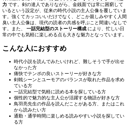
力
です。剣の達人でありながら、金銭面では常に困窮して
いるという設定が、従来の時代小説の主人公像を覆していま
す。強くてカッコいいだけでなく、どこか親しみやすく人間
臭い主人公像は、現代の読者の共感を呼ぶこと間違いなしで
す。また、
一話完結型のストーリー構成
により、忙しい日
常の中でも気軽に楽しめる点も大きな魅力となっています。
こんな人におすすめ
時代小説を読んでみたいけれど、難しそうで手が出せ
なかった方
痛快でテンポの良いストーリーが好きな方
剣戟シーンとユーモアのバランスが取れた作品を求め
ている方
一話完結型で気軽に読める本を探している方
個性的で魅力的な主人公が活躍する物語が好きな方
鳥羽亮先生の作品を読んだことがある方、またはこれ
から読みたい方
通勤・通学時間に楽しめる読みやすい小説を探してい
る方