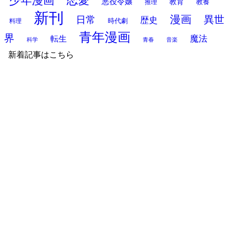
少年漫画
恋愛
悪役令嬢
教育
推理
教養
新刊
漫画
異世
日常
歴史
時代劇
料理
青年漫画
界
魔法
転生
科学
青春
音楽
新着記事はこちら