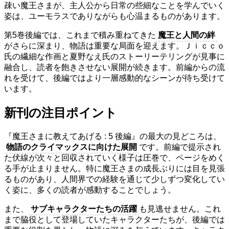
疎い魔王さまが、主人公から日常の些細なことを学んでいく
姿は、ユーモラスでありながらも心温まるものがあります。
第5巻後編では、これまで積み重ねてきた
魔王と人間の絆
がさらに深まり、物語は重要な局面を迎えます。Ｊｉｃｃｏ
氏の繊細な作画と夏野なえ氏のストーリーテリングが見事に
融合し、読者を飽きさせない展開が続きます。前編からの流
れを受けて、後編ではより一層感動的なシーンが待ち受けて
います。
新刊の注目ポイント
『魔王さまに教えてあげる : 5 後編』の最大の見どころは、
物語のクライマックスに向けた展開
です。前編で提示され
た伏線が次々と回収されていく様子は圧巻で、ページをめく
る手が止まりません。特に魔王さまの成長ぶりには目を見張
るものがあり、人間界での経験を通じて少しずつ変化してい
く姿に、多くの読者が感動することでしょう。
また、
サブキャラクターたちの活躍
も見逃せません。これ
まで脇役として登場していたキャラクターたちが、後編では