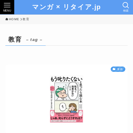
マンガ × リタイア.jp
MENU
検索
HOME
教育
教育
– tag –
漫画