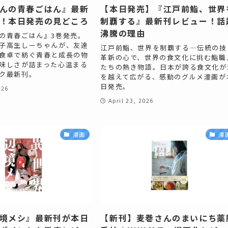
んの青春ごはん』最新
【本日発売】『江戸前鮨、世界
！本日発売の見どころ
制覇する』最新刊レビュー！話
沸騰の理由
の青春ごはん』3巻発売。
子高生しーちゃんが、友達
江戸前鮨、世界を制覇する―伝統の技
食卓で紡ぐ青春と成長の物
革新の心で、世界の食文化に挑む鮨職
味しさが詰まった心温まる
たちの熱き物語。日本が誇る食文化が
ク最新刊。
を越えて広がる、感動のグルメ漫画が
日発売。
026
April 23, 2026
漫画
漫
境メシ』最新刊が本日
【新刊】麦巻さんのまいにち薬