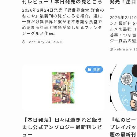
刊レビュー！本日発売の見どころ
発売！注目
ー
2026年2月24日発売『異世界食堂 洋食の
ねこや』最新刊の見どころを紹介。週に
2026年2月
一度だけ異世界と繋がる不思議な食堂で
シ』最新刊を
心温まる料理と物語が楽しめるファンタ
ルメの最強コ
ジーグルメ作品。
谷轟・つな吉
ジー作品の魅
February 24, 2026
February 1
漫画
【本日発売】日々は過ぎれど飯う
『私のビー
まし公式アンソロジー最新刊レビ
プレイバッ
ュー
題の最新刊