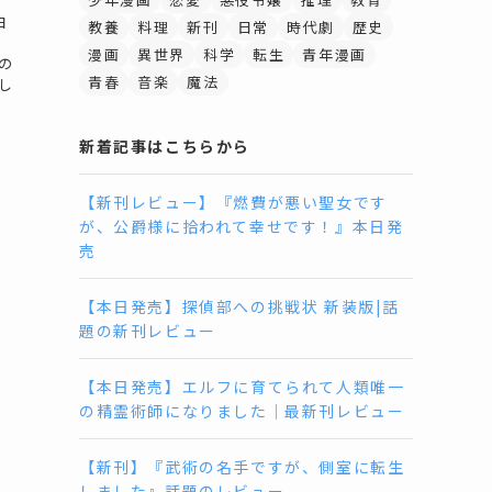
白
教養
料理
新刊
日常
時代劇
歴史
漫画
異世界
科学
転生
青年漫画
の
青春
音楽
魔法
し
新着記事はこちらから
【新刊レビュー】『燃費が悪い聖女です
が、公爵様に拾われて幸せです！』本日発
売
【本日発売】探偵部への挑戦状 新装版|話
題の新刊レビュー
【本日発売】エルフに育てられて人類唯一
の精霊術師になりました｜最新刊レビュー
【新刊】『武術の名手ですが、側室に転生
しました』話題のレビュー