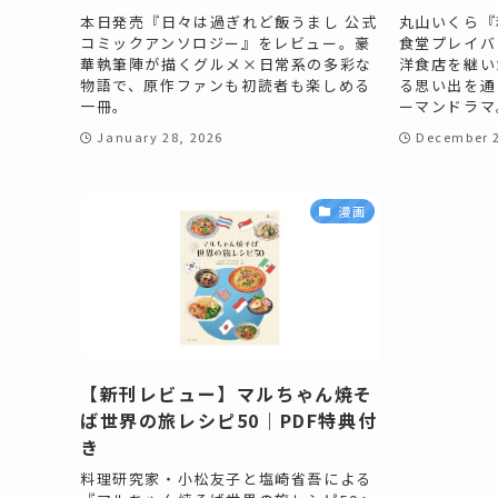
本日発売『日々は過ぎれど飯うまし 公式
丸山いくら『
コミックアンソロジー』をレビュー。豪
食堂プレイバ
華執筆陣が描くグルメ×日常系の多彩な
洋食店を継い
物語で、原作ファンも初読者も楽しめる
る思い出を通
一冊。
ーマンドラマ
January 28, 2026
December 2
漫画
【新刊レビュー】マルちゃん焼そ
ば世界の旅レシピ50｜PDF特典付
き
料理研究家・小松友子と塩崎省吾による