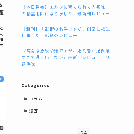
を
【本日発売】エルフに育てられて人類唯一
題
の精霊術師になりました｜最新刊レビュー
と
【新刊】『武術の名手ですが、側室に転生
人
しました』話題のレビュー
海
本
『病弱な悪役令嬢ですが、婚約者が過保護
すぎて逃げ出したい』最新刊レビュー！話
題沸騰
画
Categories
コラム
漫画
膳
検索