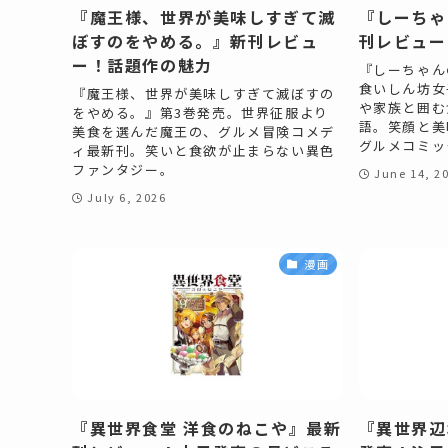
『魔王様、世界が美味しすぎて滅
『しーちゃ
ぼすのをやめる。』新刊レビュ
刊レビュー
ー！話題作の魅力
『しーちゃん
食いしん坊女
『魔王様、世界が美味しすぎて滅ぼすの
や家族と囲む
をやめる。』第3巻発売。世界征服より
語。笑顔と美
美食を選んだ魔王の、グルメ冒険コメデ
グルメコミッ
ィ最新刊。笑いと食欲が止まらない異色
ファンタジー。
June 14, 2
July 6, 2026
漫画
『異世界食堂 洋食のねこや』最新
『異世界辺