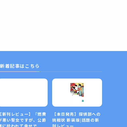
新着記事はこちら
【新刊レビュー】『燃費
【本日発売】探偵部への
が悪い聖女ですが、公爵
挑戦状 新装版|話題の新
様に拾われて幸せで
刊レビュー