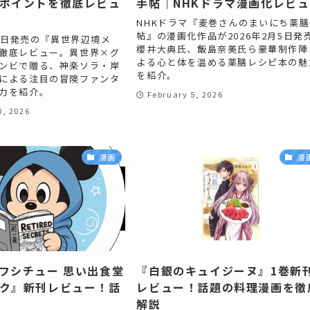
ポイントを徹底レビュ
手帖｜NHKドラマ漫画化レビ
NHKドラマ『麦巻さんのまいにち薬膳
帖』の漫画化作品が2026年2月5日発
10日発売の『異世界辺境メ
櫻井大典氏、飯島奈美氏ら豪華制作陣
徹底レビュー。異世界×グ
よる心と体を温める薬膳レシピ本の魅
ンビで贈る、神楽ソラ・岸
を紹介。
による注目の冒険ファンタ
力を紹介。
February 5, 2026
0, 2026
漫画
漫
フシチュー 思い出食堂
『白銀のキュイジーヌ』1巻新
ク』新刊レビュー！話
レビュー！話題の料理漫画を徹
解説