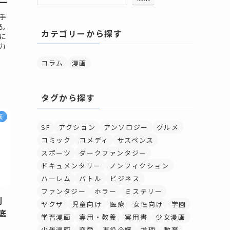
ュー
手
売。
カテゴリーから探す
に
力
コラム
漫画
タグから探す
画
SF
アクション
アンソロジー
グルメ
コミック
コメディ
サスペンス
スポーツ
ダークファンタジー
ドキュメンタリー
ノンフィクション
ハーレム
バトル
ビジネス
ファンタジー
ホラー
ミステリー
刊
ヤクザ
児童向け
医療
女性向け
学園
底
学習漫画
実用・教養
実用書
少女漫画
少年漫画
恋愛
悪役令嬢
推理
教育