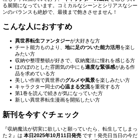
る展開になっています。コミカルなシーンとシリアスなシー
ンのバランスも絶妙で、最後まで飽きさせません！
こんな人におすすめ
異世界転生ファンタジー
が大好きな方
チート能力ものより、
地に足のついた能力活用
を楽し
みたい方
収納や整理整頓が好きで、収納魔法に憧れを感じる方
ほのぼのとした雰囲気の中にも
適度な緊張感
がある作
品を求めている方
美しい作画で異世界の
グルメや風景
を楽しみたい方
キャラクター同士の
心温まる交流
を重視する方
第1巻を読んで続きが気になっていた方
新しい異世界転生漫画を開拓したい方
新刊を今すぐチェック
『収納魔法が切実に欲しいと願っていたら、転生してしまっ
た２』は
本日2025年10月11日発売
です！発売日当日の今だ