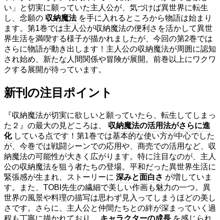
い」と切実に願っていた主人公が、気づけば異世界に転生
し、念願の
収納魔法
を手に入れるところから物語は始まり
ます。第1巻では主人公が収納魔法の便利さを活かして異世
界生活を満喫する様子が描かれましたが、今回の第2巻では
さらに物語が動き出します！主人公の収納魔法が周囲に認知
され始め、新たな人間関係や冒険が展開。前巻以上にワクワ
クする展開が待っています。
新刊の注目ポイント
『収納魔法が切実に欲しいと願っていたら、転生してしまっ
た２』の最大の見どころは、
収納魔法の活用法がさらに進
化
している点です！第1巻では基本的な使い方が中心でした
が、今巻では戦闘シーンでの応用や、商売での活用など、収
納魔法の可能性が大きく広がります。特に注目なのが、主人
公の収納魔法を狙う者たちの登場。平和だった異世界生活に
緊張感が生まれ、ストーリーに
深みと面白さ
が増していま
す。また、TOBI先生の繊細で美しい作画も魅力の一つ。異
世界の風景や料理の描写は思わず見入ってしまうほどの美し
さです。さらに、主人公と仲間たちとの絆が深まっていく過
程も丁寧に描かれており、
キャラクターの成長
を感じられ