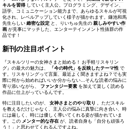
キルを習得
していく主人公。プログラミング、デザイン、
語学、コミュニケーション能力まで、あらゆるスキルが可視
化され、レベルアップしていく様子が描かれます。鎌池和馬
先生らしい
緻密な設定
と、りいちゅ先生の
親しみやすい作
画
が見事にマッチした、エンターテインメント性抜群の作
品です！
新刊の注目ポイント
『スキルツリーの女神さまと始める！ お手軽リスキリン
グ』の最大の魅力は、
「今の時代」を反映したテーマ性
で
す。リスキリングって言葉、最近よく聞きますよね？でも実
際に何から始めればいいか分からない…そんな読者の悩みに
寄り添いながら、
ファンタジー要素
を加えて楽しく読める
作品に仕上がっているんです。
特に注目したいのが、
女神さまとのやり取り
。ただスキル
を教えるだけじゃなく、主人公の悩みに真摯に向き合い、時
には厳しく、時には優しく導いてくれる姿が描かれていま
す。この
メンター的な存在
が、読者自身も「自分も頑張ろ
う！」と思わせてくれるんですよね。