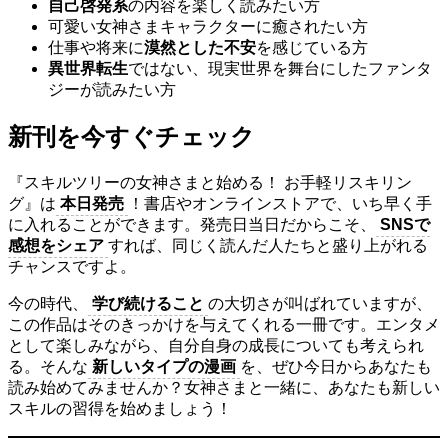
自己啓発系
の内容を楽しく読みたい方
可愛い女神さまキャラクターに癒されたい方
仕事や将来に
漠然とした不安
を感じている方
異世界転生
ではない、現実世界を舞台にしたファンタ
ジーが読みたい方
新刊を今すぐチェック
『スキルツリーの女神さまと始める！ お手軽リスキリン
グ』は
本日発売
！書店やオンラインストアで、いち早く手
に入れることができます。発売日当日だからこそ、
SNSで
感想をシェア
すれば、同じく読んだ人たちと盛り上がれる
チャンスですよ。
今の時代、
学び続けること
の大切さが叫ばれていますが、
この作品はそのきっかけを与えてくれる一冊です。エンタメ
として楽しみながら、自分自身の成長についても考えられ
る。そんな
新しいタイプの漫画
を、ぜひ今日からあなたも
読み始めてみませんか？女神さまと一緒に、あなたも新しい
スキルの習得を始めましょう！