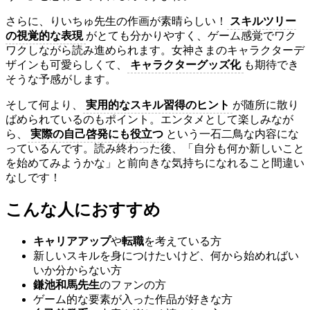
さらに、りいちゅ先生の作画が素晴らしい！
スキルツリー
の視覚的な表現
がとても分かりやすく、ゲーム感覚でワク
ワクしながら読み進められます。女神さまのキャラクターデ
ザインも可愛らしくて、
キャラクターグッズ化
も期待でき
そうな予感がします。
そして何より、
実用的なスキル習得のヒント
が随所に散り
ばめられているのもポイント。エンタメとして楽しみなが
ら、
実際の自己啓発にも役立つ
という一石二鳥な内容にな
っているんです。読み終わった後、「自分も何か新しいこと
を始めてみようかな」と前向きな気持ちになれること間違い
なしです！
こんな人におすすめ
キャリアアップ
や
転職
を考えている方
新しいスキルを身につけたいけど、何から始めればい
いか分からない方
鎌池和馬先生
のファンの方
ゲーム的な要素が入った作品が好きな方