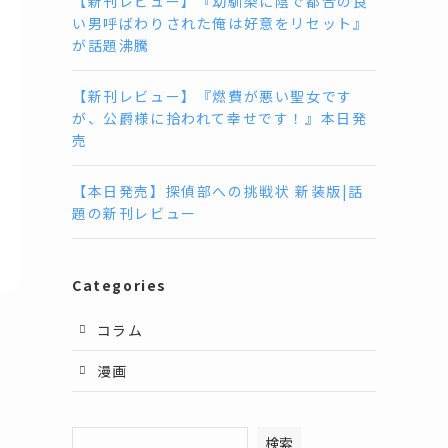
【新刊レビュー】『幼馴染に陰で都合の良
い男呼ばわりされた俺は好意をリセット』
が話題沸騰
【新刊レビュー】『燃費が悪い聖女です
が、公爵様に拾われて幸せです！』本日発
売
【本日発売】探偵部への挑戦状 新装版|話
題の新刊レビュー
Categories
コラム
漫画
検索