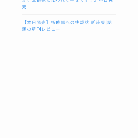
売
【本日発売】探偵部への挑戦状 新装版|話
題の新刊レビュー
時
間