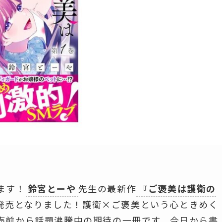
ます！
鈴宮とーや
先生の最新作
『ご褒美は護衛の
日に発売となりました！護衛×ご褒美という心ときめく
売前から話題沸騰中の期待の一冊です。今日から書