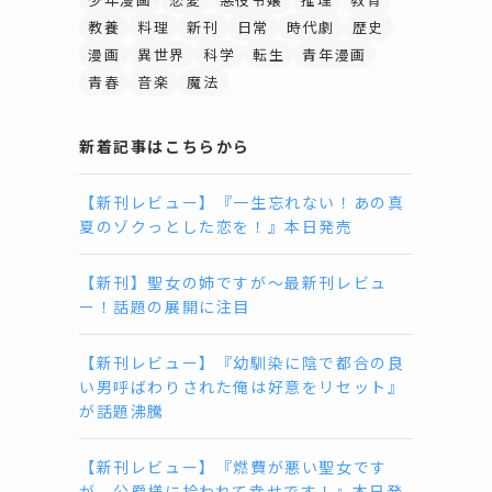
教養
料理
新刊
日常
時代劇
歴史
漫画
異世界
科学
転生
青年漫画
青春
音楽
魔法
新着記事はこちらから
【新刊レビュー】『一生忘れない！あの真
夏のゾクっとした恋を！』本日発売
【新刊】聖女の姉ですが〜最新刊レビュ
ー！話題の展開に注目
【新刊レビュー】『幼馴染に陰で都合の良
い男呼ばわりされた俺は好意をリセット』
が話題沸騰
【新刊レビュー】『燃費が悪い聖女です
が、公爵様に拾われて幸せです！』本日発