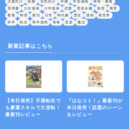
児童向け
医療
女性向け
学園
学習漫画
実用・教養
実用書
少女漫画
少年漫画
恋愛
悪役令嬢
推理
教育
教養
料理
新刊
日常
時代劇
歴史
漫画
異世界
科学
転生
青年漫画
青春
音楽
魔法
新着記事はこちら
【本日発売】不遇転生で
『はなコミ！』最新刊が
も豪運スキルで大逆転！
本日発売！話題のシーン
最新刊レビュー
をレビュー