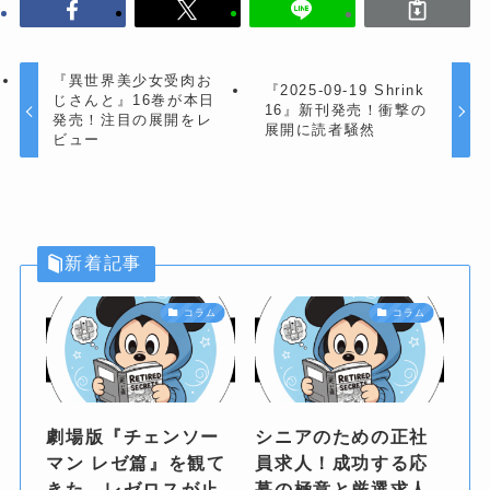
『異世界美少女受肉お
『2025-09-19 Shrink
じさんと』16巻が本日
16』新刊発売！衝撃の
発売！注目の展開をレ
展開に読者騒然
ビュー
新着記事
コラム
コラム
劇場版『チェンソー
シニアのための正社
マン レゼ篇』を観て
員求人！成功する応
きた。レゼロスが止
募の極意と厳選求人