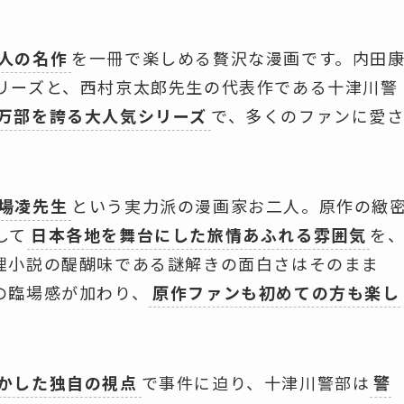
人の名作
を一冊で楽しめる贅沢な漫画です。内田
リーズと、西村京太郎先生の代表作である十津川警
万部を誇る大人気シリーズ
で、多くのファンに愛
場凌先生
という実力派の漫画家お二人。原作の緻
して
日本各地を舞台にした旅情あふれる雰囲気
を
理小説の醍醐味である謎解きの面白さはそのまま
の臨場感が加わり、
原作ファンも初めての方も楽し
かした独自の視点
で事件に迫り、十津川警部は
警