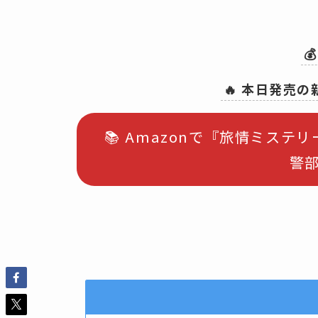

🔥 本日発売
📚 Amazonで『旅情ミステ
警