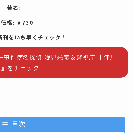
著者:
 価格: ￥730
の新刊をいち早くチェック！
リー事件簿名探偵 浅見光彦＆警視庁 十津川
部』をチェック
目次