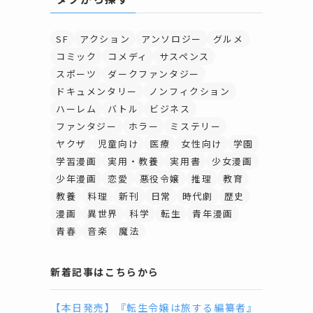
SF
アクション
アンソロジー
グルメ
コミック
コメディ
サスペンス
スポーツ
ダークファンタジー
ドキュメンタリー
ノンフィクション
ハーレム
バトル
ビジネス
ファンタジー
ホラー
ミステリー
ヤクザ
児童向け
医療
女性向け
学園
学習漫画
実用・教養
実用書
少女漫画
少年漫画
恋愛
悪役令嬢
推理
教育
教養
料理
新刊
日常
時代劇
歴史
漫画
異世界
科学
転生
青年漫画
青春
音楽
魔法
新着記事はこちらから
【本日発売】『転生令嬢は旅する編纂者』