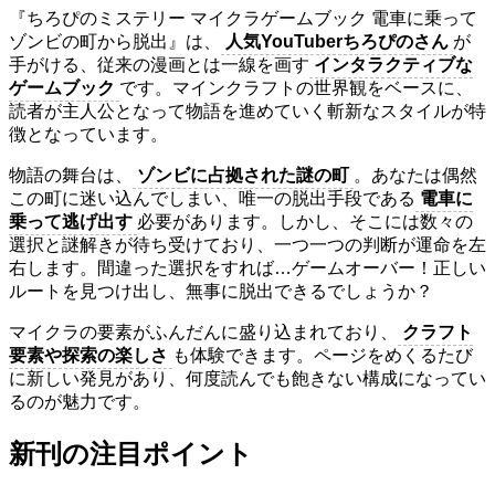
『ちろぴのミステリー マイクラゲームブック 電車に乗って
ゾンビの町から脱出』は、
人気YouTuberちろぴのさん
が
手がける、従来の漫画とは一線を画す
インタラクティブな
ゲームブック
です。マインクラフトの世界観をベースに、
読者が主人公となって物語を進めていく斬新なスタイルが特
徴となっています。
物語の舞台は、
ゾンビに占拠された謎の町
。あなたは偶然
この町に迷い込んでしまい、唯一の脱出手段である
電車に
乗って逃げ出す
必要があります。しかし、そこには数々の
選択と謎解きが待ち受けており、一つ一つの判断が運命を左
右します。間違った選択をすれば…ゲームオーバー！正しい
ルートを見つけ出し、無事に脱出できるでしょうか？
マイクラの要素がふんだんに盛り込まれており、
クラフト
要素や探索の楽しさ
も体験できます。ページをめくるたび
に新しい発見があり、何度読んでも飽きない構成になってい
るのが魅力です。
新刊の注目ポイント