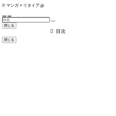
©
マンガ × リタイア.jp
閉じる
目次
閉じる