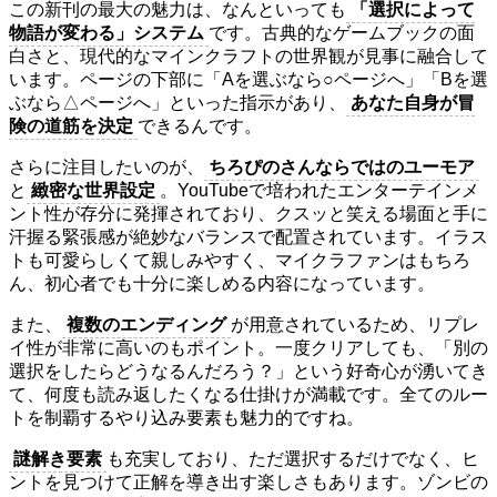
この新刊の最大の魅力は、なんといっても
「選択によって
物語が変わる」システム
です。古典的なゲームブックの面
白さと、現代的なマインクラフトの世界観が見事に融合して
います。ページの下部に「Aを選ぶなら○ページへ」「Bを選
ぶなら△ページへ」といった指示があり、
あなた自身が冒
険の道筋を決定
できるんです。
さらに注目したいのが、
ちろぴのさんならではのユーモア
と
緻密な世界設定
。YouTubeで培われたエンターテインメ
ント性が存分に発揮されており、クスッと笑える場面と手に
汗握る緊張感が絶妙なバランスで配置されています。イラス
トも可愛らしくて親しみやすく、マイクラファンはもちろ
ん、初心者でも十分に楽しめる内容になっています。
また、
複数のエンディング
が用意されているため、リプレ
イ性が非常に高いのもポイント。一度クリアしても、「別の
選択をしたらどうなるんだろう？」という好奇心が湧いてき
て、何度も読み返したくなる仕掛けが満載です。全てのルー
トを制覇するやり込み要素も魅力的ですね。
謎解き要素
も充実しており、ただ選択するだけでなく、ヒ
ントを見つけて正解を導き出す楽しさもあります。ゾンビの