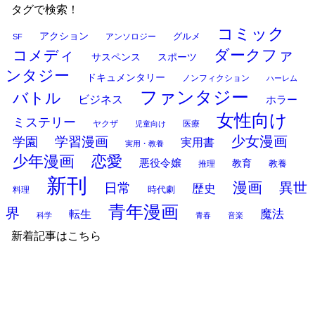
タグで検索！
コミック
アクション
グルメ
アンソロジー
SF
ダークファ
コメディ
サスペンス
スポーツ
ンタジー
ドキュメンタリー
ノンフィクション
ハーレム
ファンタジー
バトル
ビジネス
ホラー
女性向け
ミステリー
ヤクザ
医療
児童向け
少女漫画
学習漫画
学園
実用書
実用・教養
少年漫画
恋愛
悪役令嬢
教育
推理
教養
新刊
漫画
異世
日常
歴史
時代劇
料理
青年漫画
界
魔法
転生
科学
青春
音楽
新着記事はこちら