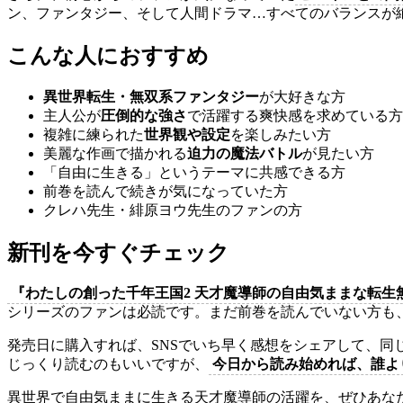
ン、ファンタジー、そして人間ドラマ…すべてのバランスが
こんな人におすすめ
異世界転生・無双系ファンタジー
が大好きな方
主人公が
圧倒的な強さ
で活躍する爽快感を求めている方
複雑に練られた
世界観や設定
を楽しみたい方
美麗な作画で描かれる
迫力の魔法バトル
が見たい方
「自由に生きる」というテーマに共感できる方
前巻を読んで続きが気になっていた方
クレハ先生・緋原ヨウ先生のファンの方
新刊を今すぐチェック
『わたしの創った千年王国2 天才魔導師の自由気ままな転生
シリーズのファンは必読です。まだ前巻を読んでいない方も
発売日に購入すれば、SNSでいち早く感想をシェアして、
じっくり読むのもいいですが、
今日から読み始めれば、誰よ
異世界で自由気ままに生きる天才魔導師の活躍を、ぜひあな