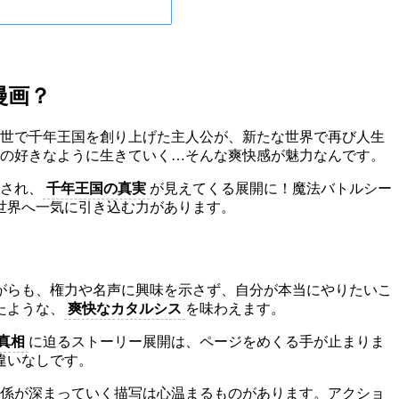
漫画？
世で千年王国を創り上げた主人公が、新たな世界で再び人生
の好きなように生きていく…そんな爽快感が魅力なんです。
かされ、
千年王国の真実
が見えてくる展開に！魔法バトルシー
世界へ一気に引き込む力があります。
がらも、権力や名声に興味を示さず、自分が本当にやりたいこ
たような、
爽快なカタルシス
を味わえます。
真相
に迫るストーリー展開は、ページをめくる手が止まりま
違いなしです。
係が深まっていく描写は心温まるものがあります。アクショ