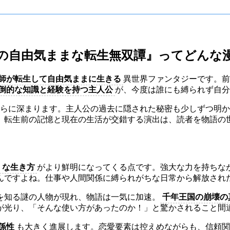
師の自由気ままな転生無双譚』ってどんな
師が転生して自由気ままに生きる
異世界ファンタジーです。前
倒的な知識と経験を持つ主人公
が、今度は誰にも縛られず自分
さらに深まります。主人公の過去に隠された秘密も少しずつ明
。転生前の記憶と現在の生活が交錯する演出は、読者を物語の
」な生き方
がより鮮明になってくる点です。強大な力を持ちな
んですよね。仕事や人間関係に縛られがちな日常から解放され
を知る謎の人物が現れ、物語は一気に加速。
千年王国の崩壊の
が光り、「そんな使い方があったのか！」と驚かされること間
係性
も大きく進展します。恋愛要素は控えめながらも、信頼関