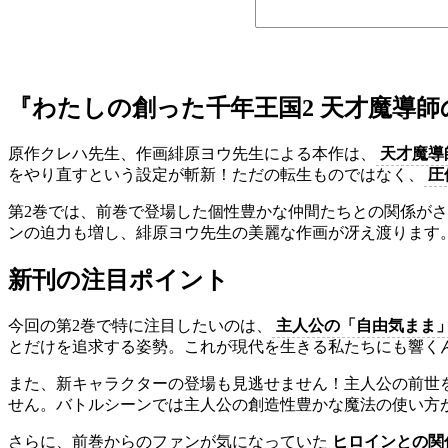
『わたしの創った千年王国2 天才魔導
原作クレハ先生、作画緋原ヨウ先生による本作は、
天才魔導
をやり直すという設定が斬新！ただの転生ものではなく、
圧
第2巻では、前巻で登場した個性豊かな仲間たちとの関係が
ンの迫力も増し、緋原ヨウ先生の美麗な作画が冴え渡ります
新刊の注目ポイント
今回の第2巻で特に注目したいのは、
主人公の「自由気まま
とだけを追求する姿勢。これが現代を生きる私たちにも響く
また、新キャラクターの登場も見逃せません！主人公の前世
せん。バトルシーンでは主人公の創造性豊かな魔法の使い方
さらに、前巻からのファンが気になっていた
ヒロインとの関