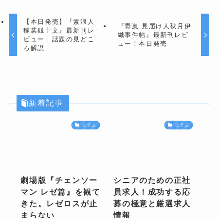
【本日発売】『素浪人
『青嵐 見届け人秋月伊
稼業銭十文』最新刊レ
織事件帖』最新刊レビ
ビュー｜話題の見どこ
ュー！本日発売
ろ解説
新着記事
コラム
コラム
劇場版『チェンソー
シニアのための正社
マン レゼ篇』を観て
員求人！成功する応
きた。レゼロスが止
募の極意と厳選求人
まらない
情報