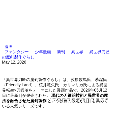
漫画
ファンタジー
少年漫画
新刊
異世界
異世界刀匠
の魔剣製作ぐらし
May 12, 2026
『異世界刀匠の魔剣製作ぐらし』は、荻原数馬氏、慕潔氏
（Friendly Land）、桜井竜矢氏、カリマリカ氏による異世
界転生×刀鍛冶をテーマにした漫画作品で、2026年05月12
日に最新刊が発売された。
現代の刀鍛冶技術と異世界の魔
法を融合させた魔剣製作
という独自の設定が注目を集めて
いる人気シリーズです。