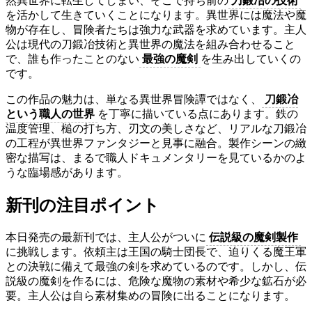
然異世界に転生してしまい、そこで持ち前の
刀鍛冶の技術
を活かして生きていくことになります。異世界には魔法や魔
物が存在し、冒険者たちは強力な武器を求めています。主人
公は現代の刀鍛冶技術と異世界の魔法を組み合わせること
で、誰も作ったことのない
最強の魔剣
を生み出していくの
です。
この作品の魅力は、単なる異世界冒険譚ではなく、
刀鍛冶
という職人の世界
を丁寧に描いている点にあります。鉄の
温度管理、槌の打ち方、刃文の美しさなど、リアルな刀鍛冶
の工程が異世界ファンタジーと見事に融合。製作シーンの緻
密な描写は、まるで職人ドキュメンタリーを見ているかのよ
うな臨場感があります。
新刊の注目ポイント
本日発売の最新刊では、主人公がついに
伝説級の魔剣製作
に挑戦します。依頼主は王国の騎士団長で、迫りくる魔王軍
との決戦に備えて最強の剣を求めているのです。しかし、伝
説級の魔剣を作るには、危険な魔物の素材や希少な鉱石が必
要。主人公は自ら素材集めの冒険に出ることになります。