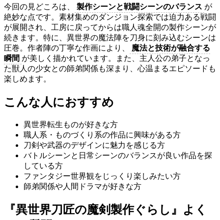
今回の見どころは、
製作シーンと戦闘シーンのバランス
が
絶妙な点です。素材集めのダンジョン探索では迫力ある戦闘
が展開され、工房に戻ってからは職人魂全開の製作シーンが
続きます。特に、異世界の魔法陣を刀身に刻み込むシーンは
圧巻。作者陣の丁寧な作画により、
魔法と技術が融合する
瞬間
が美しく描かれています。また、主人公の弟子となっ
た獣人の少女との師弟関係も深まり、心温まるエピソードも
楽しめます。
こんな人におすすめ
異世界転生ものが好きな方
職人系・ものづくり系の作品に興味がある方
刀剣や武器のデザインに魅力を感じる方
バトルシーンと日常シーンのバランスが良い作品を探
している方
ファンタジー世界観をじっくり楽しみたい方
師弟関係や人間ドラマが好きな方
『異世界刀匠の魔剣製作ぐらし』よく