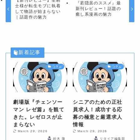
【新刊レビュー】聖騎
『若隠居のススメ』最
士様が転生モブに執着
新刊レビュー！話題の
して物語が始まらない
癒し系漫画の魅力
｜話題作の魅力
新着記事
コラム
コラム
劇場版『チェンソー
シニアのための正社
マン レゼ篇』を観て
員求人！成功する応
きた。レゼロスが止
募の極意と厳選求人
まらない
情報
March 29, 2026
March 29, 2026
鈴木 隆
リタイア編集部