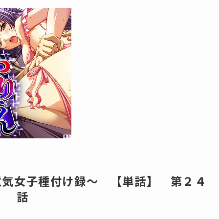
生意気女子種付け録～ 【単話】 第２４
話