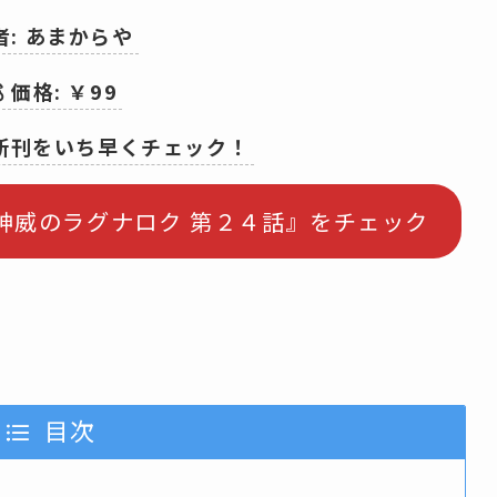
者: あまからや
 価格: ￥99
の新刊をいち早くチェック！
0-19 神威のラグナロク 第２４話』をチェック
目次