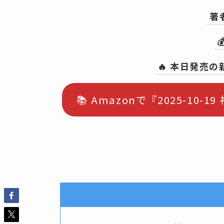
著

🔥 本日発売
📚 Amazonで『2025-1