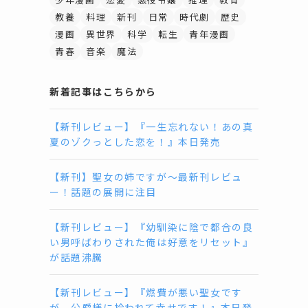
教養
料理
新刊
日常
時代劇
歴史
漫画
異世界
科学
転生
青年漫画
青春
音楽
魔法
新着記事はこちらから
【新刊レビュー】『一生忘れない！あの真
夏のゾクっとした恋を！』本日発売
【新刊】聖女の姉ですが〜最新刊レビュ
ー！話題の展開に注目
【新刊レビュー】『幼馴染に陰で都合の良
い男呼ばわりされた俺は好意をリセット』
が話題沸騰
【新刊レビュー】『燃費が悪い聖女です
が、公爵様に拾われて幸せです！』本日発