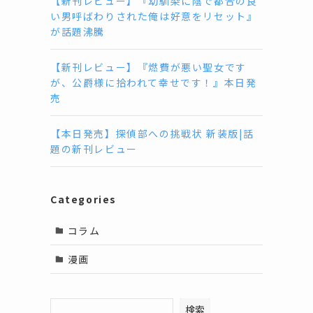
【新刊レビュー】『幼馴染に陰で都合の良
い男呼ばわりされた俺は好意をリセット』
が話題沸騰
【新刊レビュー】『燃費が悪い聖女です
が、公爵様に拾われて幸せです！』本日発
売
【本日発売】探偵部への挑戦状 新装版|話
題の新刊レビュー
Categories
コラム
漫画
検索