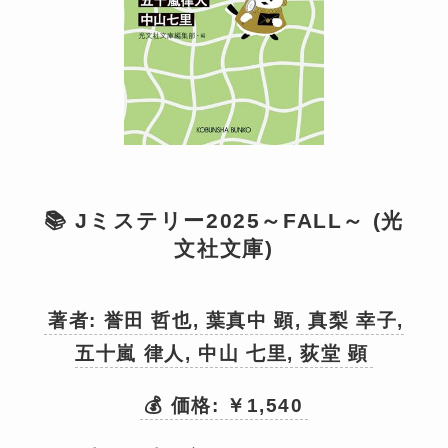
📚 Jミステリー2025～FALL～ (光
文社文庫)
著者: 誉田 哲也, 葉真中 顕, 真梨 幸子,
五十嵐 律人, 中山 七里, 荻堂 顕
💰 価格: ￥1,540