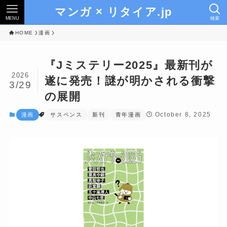
マンガ × リタイア.jp
MENU
検索
HOME
漫画
『Jミステリー2025』最新刊が
2026
遂に発売！謎が明かされる衝撃
3/29
の展開
October 8, 2025
漫画
サスペンス
新刊
青年漫画