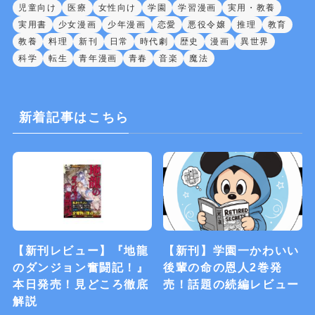
児童向け
医療
女性向け
学園
学習漫画
実用・教養
実用書
少女漫画
少年漫画
恋愛
悪役令嬢
推理
教育
教養
料理
新刊
日常
時代劇
歴史
漫画
異世界
科学
転生
青年漫画
青春
音楽
魔法
新着記事はこちら
【新刊レビュー】『地龍
【新刊】学園一かわいい
のダンジョン奮闘記！』
後輩の命の恩人2巻発
本日発売！見どころ徹底
売！話題の続編レビュー
解説