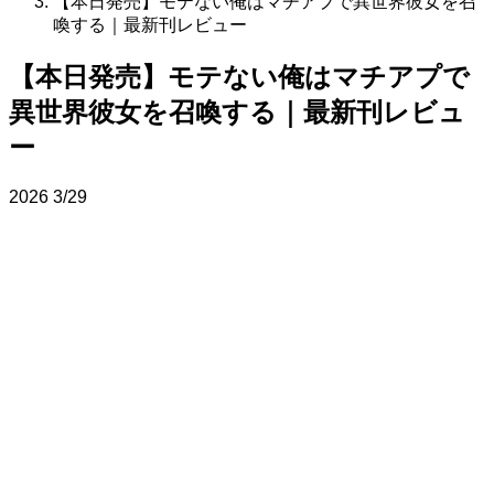
【本日発売】モテない俺はマチアプで異世界彼女を召
喚する｜最新刊レビュー
【本日発売】モテない俺はマチアプで
異世界彼女を召喚する｜最新刊レビュ
ー
2026
3/29