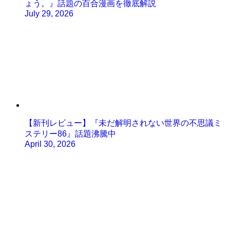
ょう。』話題の百合漫画を徹底解説
July 29, 2026
【新刊レビュー】『未だ解明されない世界の不思議ミ
ステリー86』話題沸騰中
April 30, 2026