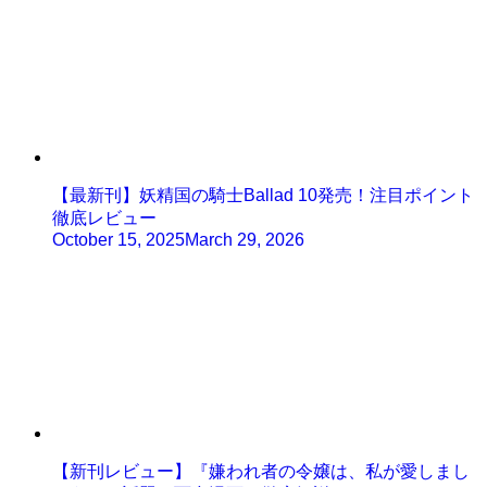
【最新刊】妖精国の騎士Ballad 10発売！注目ポイント
徹底レビュー
October 15, 2025
March 29, 2026
【新刊レビュー】『嫌われ者の令嬢は、私が愛しまし