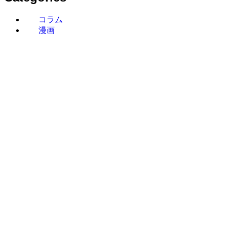
コラム
漫画