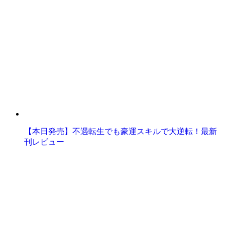
【本日発売】不遇転生でも豪運スキルで大逆転！最新
刊レビュー