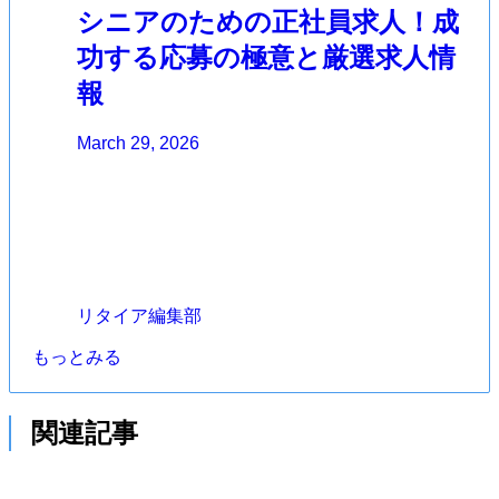
シニアのための正社員求人！成
功する応募の極意と厳選求人情
報
March 29, 2026
リタイア編集部
もっとみる
関連記事