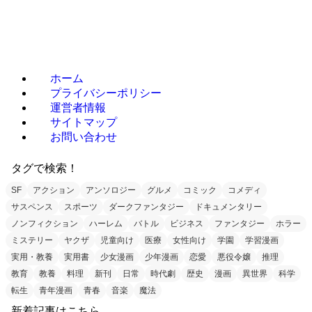
ホーム
プライバシーポリシー
運営者情報
サイトマップ
お問い合わせ
タグで検索！
SF
アクション
アンソロジー
グルメ
コミック
コメディ
サスペンス
スポーツ
ダークファンタジー
ドキュメンタリー
ノンフィクション
ハーレム
バトル
ビジネス
ファンタジー
ホラー
ミステリー
ヤクザ
児童向け
医療
女性向け
学園
学習漫画
実用・教養
実用書
少女漫画
少年漫画
恋愛
悪役令嬢
推理
教育
教養
料理
新刊
日常
時代劇
歴史
漫画
異世界
科学
転生
青年漫画
青春
音楽
魔法
新着記事はこちら