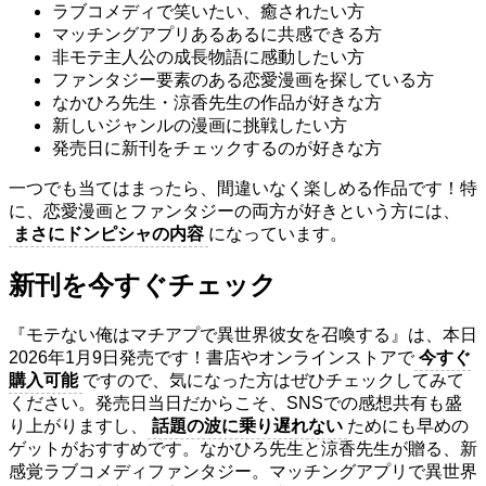
ラブコメディで笑いたい、癒されたい方
マッチングアプリあるあるに共感できる方
非モテ主人公の成長物語に感動したい方
ファンタジー要素のある恋愛漫画を探している方
なかひろ先生・涼香先生の作品が好きな方
新しいジャンルの漫画に挑戦したい方
発売日に新刊をチェックするのが好きな方
一つでも当てはまったら、間違いなく楽しめる作品です！特
に、恋愛漫画とファンタジーの両方が好きという方には、
まさにドンピシャの内容
になっています。
新刊を今すぐチェック
『モテない俺はマチアプで異世界彼女を召喚する』は、本日
2026年1月9日発売です！書店やオンラインストアで
今すぐ
購入可能
ですので、気になった方はぜひチェックしてみて
ください。発売日当日だからこそ、SNSでの感想共有も盛
り上がりますし、
話題の波に乗り遅れない
ためにも早めの
ゲットがおすすめです。なかひろ先生と涼香先生が贈る、新
感覚ラブコメディファンタジー。マッチングアプリで異世界