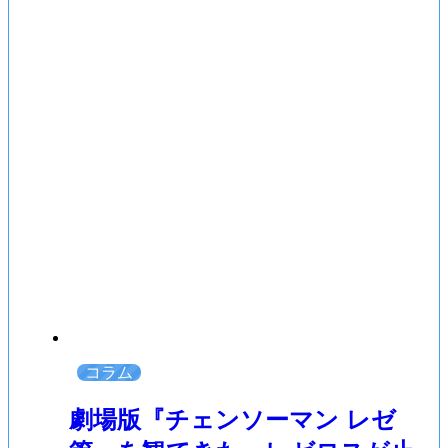
コラム
劇場版『チェンソーマン レゼ