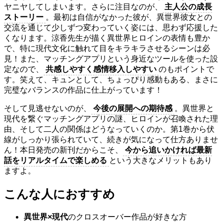
ヤニヤしてしまいます。さらに注目なのが、
主人公の成長
ストーリー
。最初は自信がなかった彼が、異世界彼女との
交流を通じて少しずつ変わっていく姿には、思わず応援した
くなります。涼香先生が描く異世界ヒロインの表情も豊か
で、特に現代文化に触れて目をキラキラさせるシーンは必
見！また、マッチングアプリという身近なツールを使った設
定なので、
共感しやすく感情移入しやすい
のもポイントで
す。笑えて、キュンとして、ちょっぴり感動もある、まさに
完璧なバランスの作品に仕上がっています！
そして見逃せないのが、
今後の展開への期待感
。異世界と
現代を繋ぐマッチングアプリの謎、ヒロインが召喚された理
由、そして二人の関係はどうなっていくのか。第1巻から伏
線がしっかり張られていて、続きが気になって仕方ありませ
ん！本日発売の新刊だからこそ、
今から追いかければ最新
話をリアルタイムで楽しめる
という大きなメリットもあり
ますよ。
こんな人におすすめ
異世界×現代
のクロスオーバー作品が好きな方