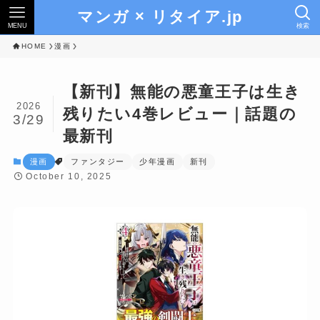
マンガ × リタイア.jp
MENU
検索
HOME
漫画
【新刊】無能の悪童王子は生き
2026
残りたい4巻レビュー｜話題の
3/29
最新刊
漫画
ファンタジー
少年漫画
新刊
October 10, 2025