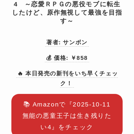
4 ～恋愛ＲＰＧの悪役モブに転生
したけど、原作無視して最強を目指
す～
著者: サンボン
💰 価格: ￥858
🔥 本日発売の新刊をいち早くチェッ
ク！
📚 Amazonで『2025-10-11
無能の悪童王子は生き残りた
い4』をチェック