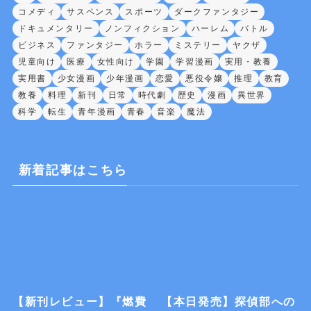
コメディ
サスペンス
スポーツ
ダークファンタジー
ドキュメンタリー
ノンフィクション
ハーレム
バトル
ビジネス
ファンタジー
ホラー
ミステリー
ヤクザ
児童向け
医療
女性向け
学園
学習漫画
実用・教養
実用書
少女漫画
少年漫画
恋愛
悪役令嬢
推理
教育
教養
料理
新刊
日常
時代劇
歴史
漫画
異世界
科学
転生
青年漫画
青春
音楽
魔法
新着記事はこちら
【新刊レビュー】『燃費
【本日発売】探偵部への