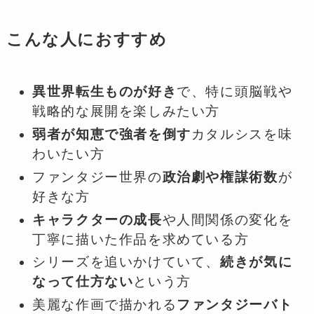
こんな人におすすめ
異世界転生ものが好き
で、特に頭脳戦や
戦略的な展開を楽しみたい方
弱者が知恵で強者を倒す
カタルシスを味
わいたい方
ファンタジー世界の
政治劇や権謀術数
が
好きな方
キャラクターの成長
や人間関係の変化を
丁寧に描いた作品を求めている方
シリーズを追いかけていて、
続きが気に
なって仕方ない
という方
美麗な作画で描かれる
ファンタジーバト