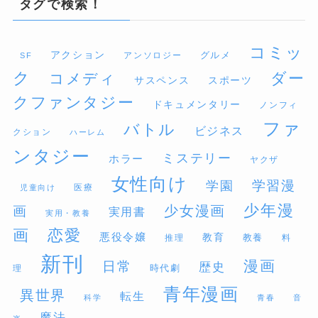
タグで検索！
コミッ
アクション
グルメ
アンソロジー
SF
ク
ダー
コメディ
サスペンス
スポーツ
クファンタジー
ドキュメンタリー
ノンフィ
ファ
バトル
ビジネス
クション
ハーレム
ンタジー
ミステリー
ホラー
ヤクザ
女性向け
学習漫
学園
医療
児童向け
少年漫
少女漫画
画
実用書
実用・教養
画
恋愛
悪役令嬢
教育
推理
教養
料
新刊
漫画
日常
歴史
時代劇
理
青年漫画
異世界
転生
科学
青春
音
魔法