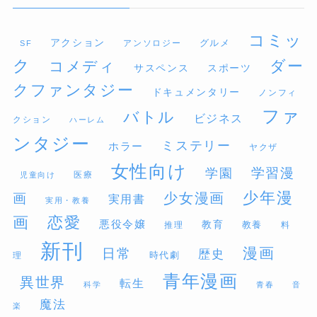
コミッ
アクション
グルメ
アンソロジー
SF
ク
ダー
コメディ
サスペンス
スポーツ
クファンタジー
ドキュメンタリー
ノンフィ
ファ
バトル
ビジネス
クション
ハーレム
ンタジー
ミステリー
ホラー
ヤクザ
女性向け
学習漫
学園
医療
児童向け
少年漫
少女漫画
画
実用書
実用・教養
画
恋愛
悪役令嬢
教育
推理
教養
料
新刊
漫画
日常
歴史
時代劇
理
青年漫画
異世界
転生
科学
青春
音
魔法
楽