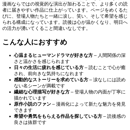
漫画ならではの視覚的な演出が加わることで、より多くの読
者に届きやすい作品に仕上がっています。ページをめくるた
びに、登場人物たちと一緒に涙し、笑い、そして希望を感じ
られる構成になっています。読後は心が温かくなり、明日へ
の活力が湧いてくること間違いなしです。
こんな人におすすめ
心温まるヒューマンドラマが好きな方
– 人間関係の深
さと温かさを感じられます
日々の生活に疲れを感じている方
– 読むことで心が癒
され、前向きな気持ちになれます
感動的なストーリーを求めている方
– 涙なしには読め
ない名シーンが満載です
繊細な心理描写が好きな方
– 登場人物の内面が丁寧に
描かれています
原作小説のファン
– 漫画化によって新たな魅力を発見
できます
希望や勇気をもらえる作品を探している方
– 読後感の
良さは抜群です