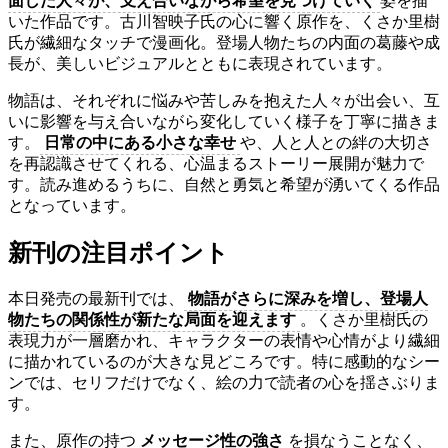
面した人々が、支え合いながら希望を見つけていく
姿を描
いた作品です。古川智映子氏の心に響く原作を、くさか里樹
氏が繊細なタッチで漫画化。登場人物たちの内面の葛藤や成
長が、美しいビジュアルとともに表現されています。
物語は、それぞれに悩みや苦しみを抱えた人々が出会い、互
いに影響を与え合いながら変化していく様子を丁寧に描きま
す。
日常の中にある小さな幸せ
や、人と人との絆の大切さ
を再認識させてくれる、心温まるストーリー展開が魅力で
す。読み進めるうちに、自然と勇気と希望が湧いてくる作品
となっています。
新刊の注目ポイント
本日発売の最新刊では、
物語がさらに深みを増し、登場人
物たちの関係性が新たな局面を迎えます
。くさか里樹氏の
表現力が一層磨かれ、キャラクターの表情や心情がより繊細
に描かれているのが大きな見どころです。特に感動的なシー
ンでは、セリフだけでなく、絵の力で読者の心を揺さぶりま
す。
また、原作の持つ
メッセージ性の強さ
を損なうことなく、