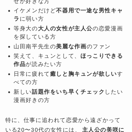
せが好きな方
イケメンだけど
不器用で一途な男性キャ
ラ
に弱い方
等身大の
大人の女性が主人公
の恋愛漫画
を探している方
山田南平先生の
美麗な作画
のファン
笑えて、キュンとして、
ほっこりできる
作品
が読みたい方
日常に疲れて
癒しと胸キュンが欲しい
す
べての方
新しい
話題作をいち早くチェック
したい
漫画好きの方
特に、仕事に追われて恋愛から遠ざかって
いる20〜30代の女性には、
主人公の美咲に