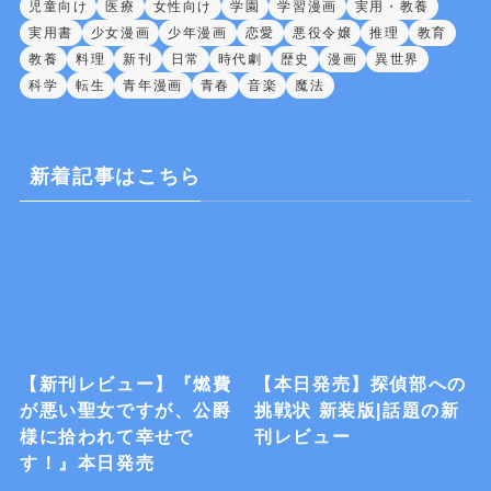
児童向け
医療
女性向け
学園
学習漫画
実用・教養
実用書
少女漫画
少年漫画
恋愛
悪役令嬢
推理
教育
教養
料理
新刊
日常
時代劇
歴史
漫画
異世界
科学
転生
青年漫画
青春
音楽
魔法
新着記事はこちら
【新刊レビュー】『燃費
【本日発売】探偵部への
が悪い聖女ですが、公爵
挑戦状 新装版|話題の新
様に拾われて幸せで
刊レビュー
す！』本日発売