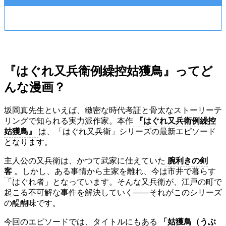
『はぐれ又兵衛例繰控姑獲鳥』ってど
んな漫画？
坂岡真先生といえば、緻密な時代考証と骨太なストーリーテ
リングで知られる実力派作家。本作
『はぐれ又兵衛例繰控
姑獲鳥』
は、「はぐれ又兵衛」シリーズの最新エピソード
となります。
主人公の又兵衛は、かつて武家に仕えていた
腕利きの剣
客
。しかし、ある事情から主家を離れ、今は市井で暮らす
「はぐれ者」となっています。そんな又兵衛が、江戸の町で
起こる不可解な事件を解決していく――それがこのシリーズ
の醍醐味です。
今回のエピソードでは、タイトルにもある
「姑獲鳥（うぶ