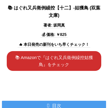
📚 はぐれ又兵衛例繰控【十二】-姑獲鳥 (双葉
文庫)
著者: 坂岡真
💰 価格: ￥825
🔥 本日発売の新刊をいち早くチェック！
📚 Amazonで『はぐれ又兵衛例繰控姑獲
鳥』をチェック
目次