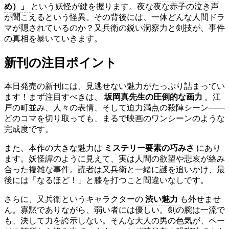
め）」
という妖怪が鍵を握ります。夜な夜な赤子の泣き声
が聞こえるという怪異。その背後には、一体どんな人間ドラ
マが隠されているのか？又兵衛の鋭い洞察力と剣技が、事件
の真相を暴いていきます。
新刊の注目ポイント
本日発売の新刊には、見逃せない魅力がたっぷり詰まってい
ます！まず注目すべきは、
坂岡真先生の圧倒的な画力
。江
戸の町並み、人々の表情、そして迫力満点の殺陣シーン――
どのコマを切り取っても、まるで映画のワンシーンのような
完成度です。
また、本作の大きな魅力は
ミステリー要素の巧みさ
にあり
ます。妖怪譚のように見えて、実は人間の欲望や悲哀が絡み
合った複雑な事件。読者は又兵衛と一緒に謎を追いかけ、最
後には「なるほど！」と膝を打つこと間違いなしです。
さらに、又兵衛というキャラクターの
渋い魅力
も外せませ
ん。寡黙でありながら、弱い者には優しい。剣の腕は一流で
も、決して力を誇示しない。そんな大人の男の色気が、ペー