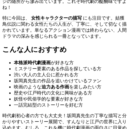
ジの随所から滲み出ています。これぞ時代劇の醍醐味ですよ
ね！
特に今回は、
女性キャラクターの描写
にも注目です。姑獲
鳥伝説に関わる女性たちの人生が、丁寧に、そして切なく描
かれています。単なるアクション漫画では終わらない、人間
ドラマの深みを感じられる一冊となっています。
こんな人におすすめ
本格派時代劇漫画
が好きな方
ミステリー要素のある作品を探している方
渋い大人の主人公に惹かれる方
坂岡真先生の作品を追いかけているファン
映画のような
迫力ある作画
を楽しみたい方
歴史や江戸時代の文化に興味がある方
妖怪や民俗学的な要素が好きな方
一話完結型のストーリーを好む方
時代劇初心者の方でも大丈夫！坂岡真先生の丁寧な描写と分
かりやすいストーリー展開で、すんなりと江戸の世界に入り
込めます。むしろ、これを機に時代劇漫画の面白さに目覚め