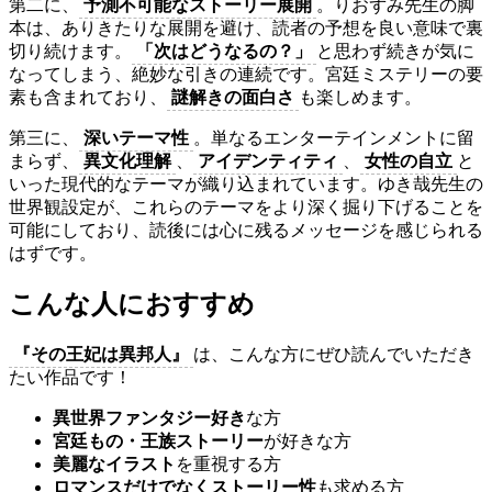
第二に、
予測不可能なストーリー展開
。りおずみ先生の脚
本は、ありきたりな展開を避け、読者の予想を良い意味で裏
切り続けます。
「次はどうなるの？」
と思わず続きが気に
なってしまう、絶妙な引きの連続です。宮廷ミステリーの要
素も含まれており、
謎解きの面白さ
も楽しめます。
第三に、
深いテーマ性
。単なるエンターテインメントに留
まらず、
異文化理解
、
アイデンティティ
、
女性の自立
と
いった現代的なテーマが織り込まれています。ゆき哉先生の
世界観設定が、これらのテーマをより深く掘り下げることを
可能にしており、読後には心に残るメッセージを感じられる
はずです。
こんな人におすすめ
『その王妃は異邦人』
は、こんな方にぜひ読んでいただき
たい作品です！
異世界ファンタジー好き
な方
宮廷もの・王族ストーリー
が好きな方
美麗なイラスト
を重視する方
ロマンスだけでなくストーリー性
も求める方