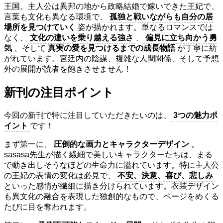
王国。主人公は異邦の地から政略結婚で嫁いできた王妃で、
言葉も文化も異なる環境で、
孤独と戦いながらも自分の居
場所を見つけていく
姿が描かれます。単なるロマンスでは
なく、
文化の違いを乗り越える強さ
、
偏見に立ち向かう勇
気
、そして
真実の愛を見つけるまでの成長物語
が丁寧に紡
がれています。宮廷内の陰謀、複雑な人間関係、そして予想
外の展開が読者を飽きさせません！
新刊の注目ポイント
今回の新刊で特に注目していただきたいのは、
3つの魅力ポ
イント
です！
まず第一に、
圧倒的な画力とキャラクターデザイン
。
sasasa先生が描く繊細で美しいキャラクターたちは、まる
で動き出しそうなほどの生命力に溢れています。特に主人公
の王妃の表情の変化は必見で、
不安、決意、喜び、悲しみ
といった感情が繊細に描き分けられています。衣装デザイン
も異文化の融合を表現した独創的なもので、ページをめくる
たびに目を奪われます。