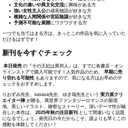
文化の違いや異文化交流
に興味がある方
強い女性主人公
の成長物語が好きな方
複雑な人間関係や宮廷陰謀
が好きな方
予測不可能な展開
にワクワクする方
一つでも当てはまる方は、きっとこの作品を気に入っていた
だけるはずです！
新刊を今すぐチェック
本日発売
の『その王妃は異邦人』は、すでに各書店・オン
ラインストアで購入可能です！人気作品のため、
早期に売
り切れる可能性
もありますので、気になる方はお早めのチ
ェックをおすすめします。
りおずみ先生、sasasa先生、ゆき哉先生という
実力派クリ
エイター陣
が贈る、異世界ファンタジーロマンスの新境
地。美しいイラスト、緻密なストーリー、深いテーマ性が融
合した本作は、
2025年秋の注目新刊
として間違いなく話題
になるでしょう。発売日の今だからこそ、誰よりも早くこの
感動を体験してください！