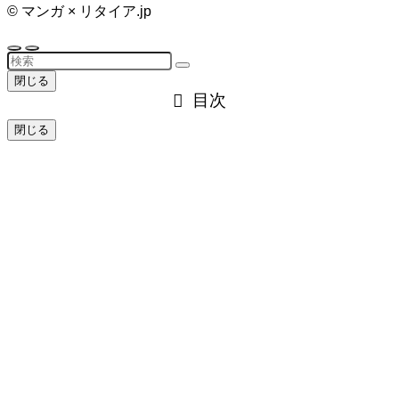
©
マンガ × リタイア.jp
閉じる
目次
閉じる