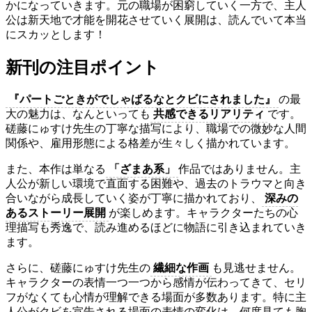
かになっていきます。元の職場が困窮していく一方で、主人
公は新天地で才能を開花させていく展開は、読んでいて本当
にスカッとします！
新刊の注目ポイント
『パートごときがでしゃばるなとクビにされました』
の最
大の魅力は、なんといっても
共感できるリアリティ
です。
磋藤にゅすけ先生の丁寧な描写により、職場での微妙な人間
関係や、雇用形態による格差が生々しく描かれています。
また、本作は単なる
「ざまあ系」
作品ではありません。主
人公が新しい環境で直面する困難や、過去のトラウマと向き
合いながら成長していく姿が丁寧に描かれており、
深みの
あるストーリー展開
が楽しめます。キャラクターたちの心
理描写も秀逸で、読み進めるほどに物語に引き込まれていき
ます。
さらに、磋藤にゅすけ先生の
繊細な作画
も見逃せません。
キャラクターの表情一つ一つから感情が伝わってきて、セリ
フがなくても心情が理解できる場面が多数あります。特に主
人公がクビを宣告される場面の表情の変化は、何度見ても胸