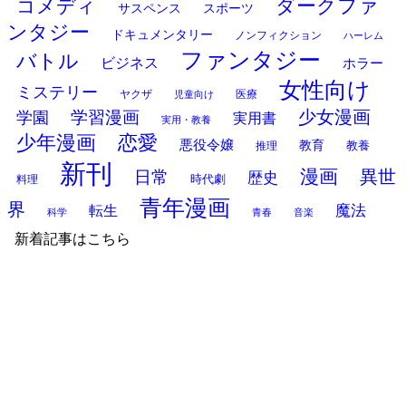
ダークファ
コメディ
サスペンス
スポーツ
ンタジー
ドキュメンタリー
ノンフィクション
ハーレム
ファンタジー
バトル
ビジネス
ホラー
女性向け
ミステリー
ヤクザ
医療
児童向け
少女漫画
学習漫画
学園
実用書
実用・教養
少年漫画
恋愛
悪役令嬢
教育
推理
教養
新刊
漫画
異世
日常
歴史
時代劇
料理
青年漫画
界
魔法
転生
科学
青春
音楽
新着記事はこちら