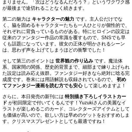
まりません。「次はどうなるんだろう？」というワクワク感
が最後まで途切れることなく続きます。
第二の魅力は
キャラクターの魅力
です。主人公だけでな
く、脇を固めるキャラクターたちも一人ひとりが個性的で、
それぞれに背負っているものがある。特にヒロインの設定は
従来のファンタジー作品の常識を覆すもので、SNSでも早
くも話題になっています。彼女の正体が明かされるシーン
は、思わず声を上げてしまうほどの衝撃でした！
そして第三のポイントは
世界観の作り込み
です。魔法体
系、国家間の関係、歴史的背景まで、細部まで練り上げられ
た設定は読み応え抜群。ファンタジー好きなら絶対に唸る完
成度です。巻末には用語解説も収録されているので、
初め
てファンタジー漫画を読む方でも安心
して楽しめますよ！
さらに、本日発売の新刊には
特別描き下ろしイラストカー
ド
が初回限定で付いてくるんです！Yuzukiさんの美麗なイ
ラストが楽しめるこのカード、コレクターズアイテムとして
も価値が高いので、欲しい方は早めのゲットをおすすめしま
す。クリスマスプレゼントとしても最適ですね！