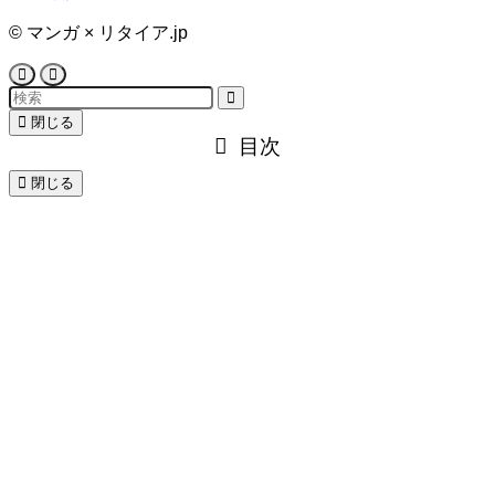
©
マンガ × リタイア.jp
閉じる
目次
閉じる