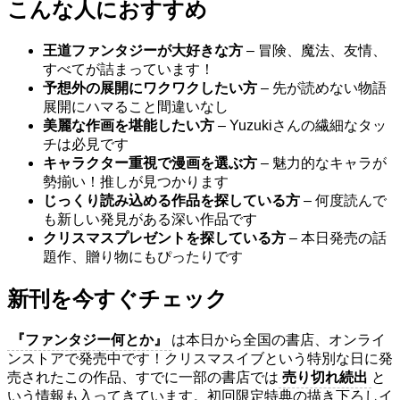
こんな人におすすめ
王道ファンタジーが大好きな方
– 冒険、魔法、友情、
すべてが詰まっています！
予想外の展開にワクワクしたい方
– 先が読めない物語
展開にハマること間違いなし
美麗な作画を堪能したい方
– Yuzukiさんの繊細なタッ
チは必見です
キャラクター重視で漫画を選ぶ方
– 魅力的なキャラが
勢揃い！推しが見つかります
じっくり読み込める作品を探している方
– 何度読んで
も新しい発見がある深い作品です
クリスマスプレゼントを探している方
– 本日発売の話
題作、贈り物にもぴったりです
新刊を今すぐチェック
『ファンタジー何とか』
は本日から全国の書店、オンライ
ンストアで発売中です！クリスマスイブという特別な日に発
売されたこの作品、すでに一部の書店では
売り切れ続出
と
いう情報も入ってきています。初回限定特典の描き下ろしイ