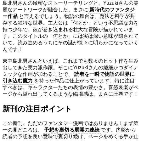
島北男さんの緻密なストーリーテリングと、Yuzukiさんの美
麗なアートワークが融合した、まさに
新時代のファンタジ
ー作品
と言えるでしょう。物語の舞台は、魔法と科学が共
存する独特な世界。主人公は「何とか」という不思議な力を
持つ少年で、彼が巻き込まれる壮大な冒険が描かれていま
す。このタイトルの「何とか」には実は深い意味が隠されて
いて、読み進めるうちにその謎が徐々に明らかになっていく
んです！
東中島北男さんといえば、これまでも数々のヒット作を生み
出してきた実力派作家。そこにYuzukiさんの繊細かつダイナ
ミックな作画が加わることで、
読者を一瞬で物語の世界に
引き込む魔力
を持った作品に仕上がっています。特に注目
すべきは、キャラクターたちの表情の豊かさ。喜怒哀楽がペ
ージから溢れ出してくるような臨場感は、まさに圧巻です！
新刊の注目ポイント
この新刊、ただのファンタジー漫画ではありません！まず第
一の見どころは、
予想を裏切る展開の連続
です。序盤から
読者の予想を良い意味で裏切り続け、ページをめくる手が止