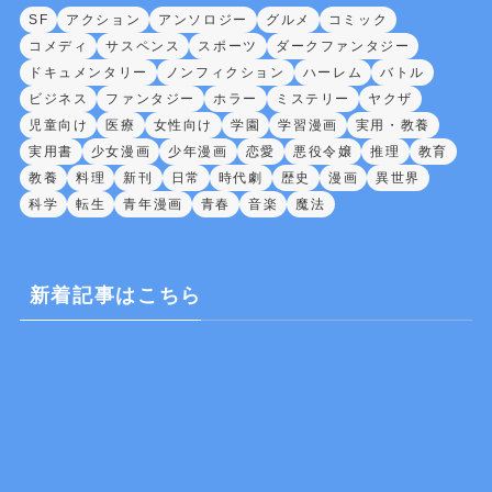
SF
アクション
アンソロジー
グルメ
コミック
コメディ
サスペンス
スポーツ
ダークファンタジー
ドキュメンタリー
ノンフィクション
ハーレム
バトル
ビジネス
ファンタジー
ホラー
ミステリー
ヤクザ
児童向け
医療
女性向け
学園
学習漫画
実用・教養
実用書
少女漫画
少年漫画
恋愛
悪役令嬢
推理
教育
教養
料理
新刊
日常
時代劇
歴史
漫画
異世界
科学
転生
青年漫画
青春
音楽
魔法
新着記事はこちら