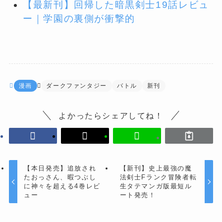
【最新刊】回帰した暗黒剣士19話レビュ
ー｜学園の裏側が衝撃的
漫画
ダークファンタジー
バトル
新刊
よかったらシェアしてね！
【本日発売】追放され
【新刊】史上最強の魔
たおっさん、暇つぶし
法剣士Fランク冒険者転
に神々を超える4巻レビ
生タテマンガ版最短ル
ュー
ート発売！