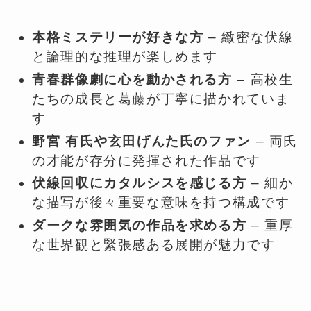
本格ミステリーが好きな方
– 緻密な伏線
と論理的な推理が楽しめます
青春群像劇に心を動かされる方
– 高校生
たちの成長と葛藤が丁寧に描かれていま
す
野宮 有氏や玄田げんた氏のファン
– 両氏
の才能が存分に発揮された作品です
伏線回収にカタルシスを感じる方
– 細か
な描写が後々重要な意味を持つ構成です
ダークな雰囲気の作品を求める方
– 重厚
な世界観と緊張感ある展開が魅力です