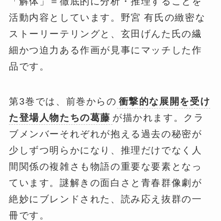
「解体」＝徹底的に分析・推理することを
活動内容としています。野宮 有氏の緻密な
ストーリーテリングと、玄田げんた氏の繊
細かつ迫力ある作画が見事にマッチした作
品です。
第3巻では、前巻からの
衝撃的な展開を受け
た登場人物たちの葛藤
が描かれます。クラ
ブメンバーそれぞれが抱える過去の秘密が
少しずつ明らかになり、推理だけでなく人
間関係の複雑さも物語の重要な要素となっ
ています。謎解きの面白さと青春群像劇が
絶妙にブレンドされた、読み応え抜群の一
冊です。