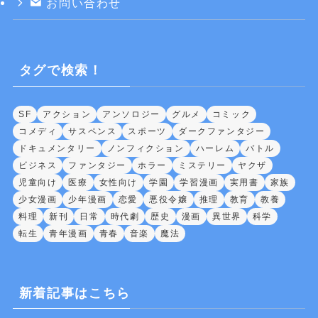
お問い合わせ
タグで検索！
SF
アクション
アンソロジー
グルメ
コミック
コメディ
サスペンス
スポーツ
ダークファンタジー
ドキュメンタリー
ノンフィクション
ハーレム
バトル
ビジネス
ファンタジー
ホラー
ミステリー
ヤクザ
児童向け
医療
女性向け
学園
学習漫画
実用書
家族
少女漫画
少年漫画
恋愛
悪役令嬢
推理
教育
教養
料理
新刊
日常
時代劇
歴史
漫画
異世界
科学
転生
青年漫画
青春
音楽
魔法
新着記事はこちら