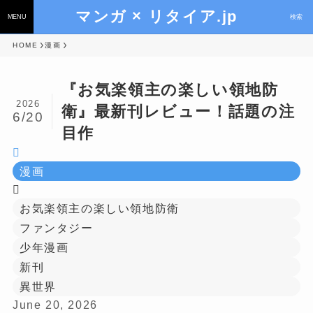
マンガ × リタイア.jp
MENU
検索
HOME
漫画
『お気楽領主の楽しい領地防
2026
衛』最新刊レビュー！話題の注
6/20
目作
漫画
お気楽領主の楽しい領地防衛
ファンタジー
少年漫画
新刊
異世界
June 20, 2026