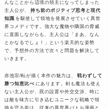
んなことから辺境の領主になってしまった
主人公が、
持ち前のポジティブ思考と現代
知識
を駆使して領地を発展させていく異世
界コメディです。強大な魔物や隣国の脅威
に直面しながらも、主人公は「まあ、なん
とかなるでしょ！」という楽天的な姿勢
で、予想外の方法で次々と問題を解決して
いきます。
赤池宗/転が描く本作の魅力は、
戦わずして
勝つ知恵比べ
にあります。剣も魔法も使え
ない主人公が、罠の設置や外交交渉、時に
は敵を味方に引き込むユニークな戦略で領
地を守る姿は、従来の異世界バトル漫画と